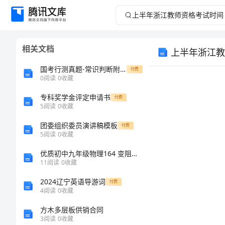
上
半
相关文档
上半年浙江教
年
国考行测真题-常识判断附答案（黄金题型）
付费
浙
0
阅读
0
收藏
专科奖学金评定申请书
江
付费
5
阅读
0
收藏
教
团委组织委员演讲稿模板
付费
5
阅读
0
收藏
师
优质初中九年级物理164 变阻器教案
11
阅读
0
收藏
资
2024辽宁英语导游词
付费
格
4
阅读
0
收藏
120分钟。
方木多层板供销合同
考
3
阅读
0
收藏