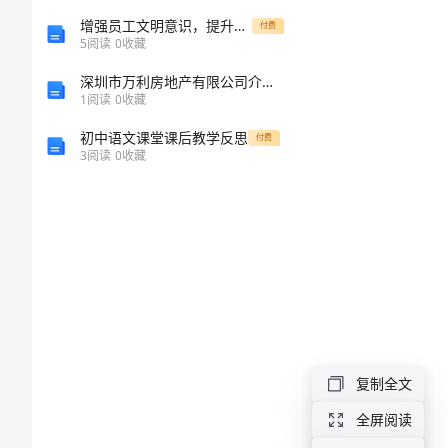
试
增强员工文明意识，提升单位形象
付费
5
阅读
0
收藏
时
深圳市万利房地产有限公司介绍企业发展分析报告
1
阅读
0
收藏
间
初中语文课堂课后教学反思
付费
3
阅读
0
收藏
XX
年
上
半
年
浙
江
复制全文
教
全屏阅读
师