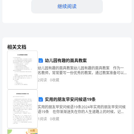
好！
继续阅读
我
很
荣
自己能够克服困难。
幸
相关文档
站
幼儿园有趣的面具教案
在
幼儿园有趣的面具教案幼儿园有趣的面具教案 作为一
名教师，常常要写一份优秀的教案，通过教案准备可以
这
更好地根据具体情况对教学进程做适当的必要的调整。
2
阅读
0
收藏
来参考自己需要的教案吧！以下是小编精心整理的幼儿
里，
园有
给
实用的朋友早安问候语19条
实用的朋友早安问候语19条2024年实用的朋友早安问候
大
语19条 在你渐渐迷失在你的人生道路上的时候，记得
这句话：千万不好正因走的太久，而忘记了我们为什么
家
1
阅读
0
收藏
出发。坚持是一种信仰，专注是种态度！早安！
演
付费