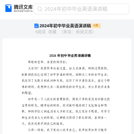
2024
2024年初中毕业英语演讲稿
年
2024年初中毕业英语演讲稿
付费
初
4
阅读
收藏
（
来自
：
尚阅文库
）
中
毕
业
英
语
演
尊敬的老师、亲爱的同学们：
讲