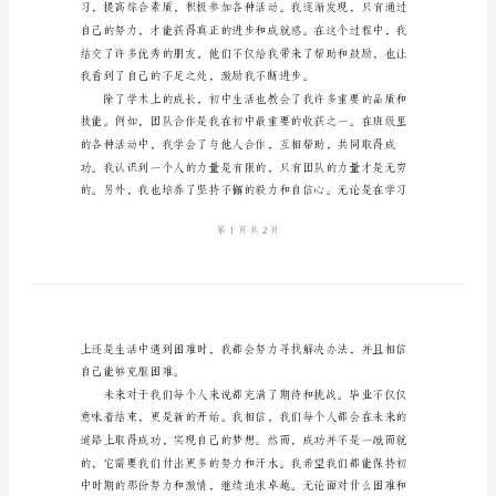
稿
2024
年
初
的期望。
中
毕
业
英
语
天，我突然意识到自己的错误。
演
讲
稿