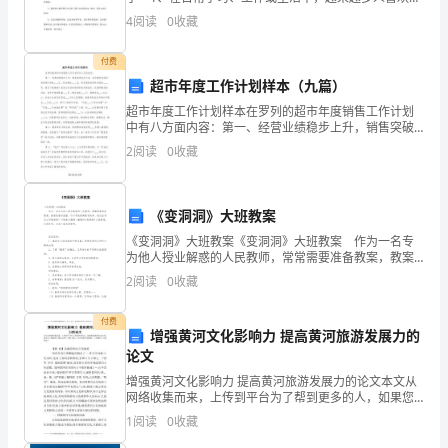
网上发布文案，文案用以分享自己的生活。那什么样的
4
阅读
0
收藏
经
文案才是新颖独特的呢?以下是收集整理的你好2
到
付费
超市年度工作计划样本（九篇）
了
超市年度工作计划样本在罗列的超市年度销售工作计划
初
中有八方面内容：第一、经营业绩稳步上升，销售突破
亿元大关。实际销售完成年度考核计划的____％，同比增
2
阅读
0
收藏
长____％，所实现的纯利同比增长____％。确立
中
毕
《变洞洞》大班教案
业
《变洞洞》大班教案《变洞洞》大班教案 作为一名专
为他人授业解惑的人民教师，常常需要准备教案，教案
的
是教学蓝图，可以有效提高教学效率。我们应该怎么写
2
阅读
0
收藏
教案呢？下面是小编精心整理的《变洞洞》大班教案，
时
仅供
付费
增强黄河文化影响力 提高黄河旅游发展力的
刻。
论文
回
增强黄河文化影响力 提高黄河旅游发展力的论文本文从
网络收集而来，上传到平台为了帮到更多的人，如果您
顾
需要使用本文档，请点击下载按钮下载本文档（有偿下
1
阅读
0
收藏
载），另外祝您生活愉快，工作顺利，万事如意！
【摘