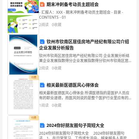
期末冲刺备考动员主题班会
讲。
- 汇报人：XXX - 期末冲刺备考动员主题班会 - 目录 -
时
CONTENTS - 01
2
阅读
0
收藏
间
理想。
过
钦州市钦南区居佳房地产经纪有限公司介绍
企业发展分析报告
谢谢大家！
得
钦州市钦南区居佳房地产经纪有限公司 企业发展分析结
真
果企业发展指数得分企业发展指数得分钦州市钦南区居
佳房地产经纪有限公司综合得分说明：企业发展指数根
2
阅读
0
收藏
快，
据企业规模、企业创新、企业风险、企业活力四个维度
对企
付费
眨
相关最新医德医风心得体会
眼
相关最新医德医风心得体会 所谓医德指的是医护人员应
有的职业道德，而医风则说的是整个医护行业里应有的
间
良好的行业风气，医生的一切作为直接关系到患者的健
1
阅读
0
收藏
康生命。医德医风作为一种职业道德，不仅关系着病人
我
付费
们
2024你好朋友圈句子简短大全
2024你好朋友圈句子简短大全 2024你好朋友圈句
已
子 1、在日常学习、工作或生活中，越来越多人喜欢在