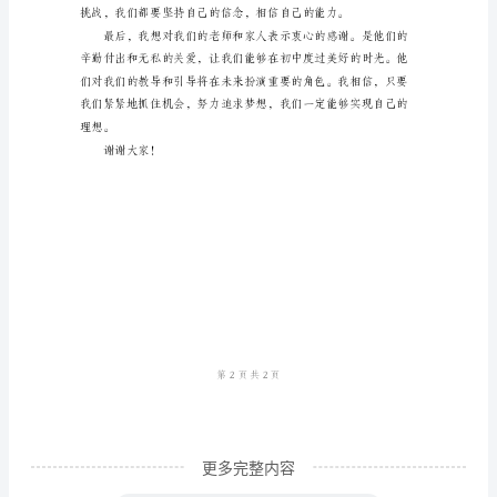
尊
敬
的
老
师、
亲
爱
的
同
学
们：
大
更多完整内容
家