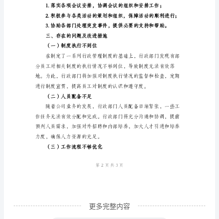
工
确性；
作
总
作纪律性。
结
（三）财务管理工作
一、
工
作
合理性和经济效益；
概
述
2024
年，
行
更多完整内容