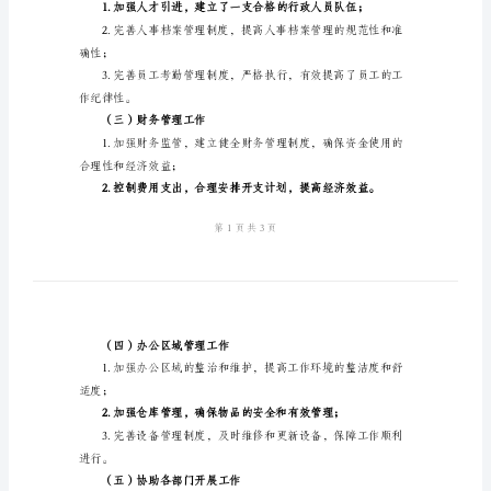
作
总
结
二、重点工作任务
2024
（一）制定并完善
年
行
政
部
门
顺利开展。
的
（二）人事管理工作
年
终