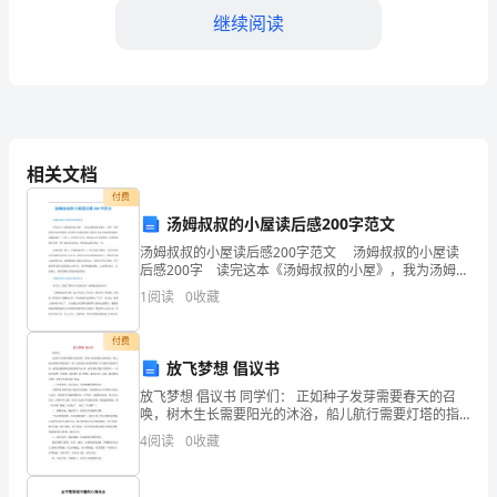
政
继续阅读
部
门
（四）办公区域管理工作
在
公
相关文档
司
适度；
付费
汤姆叔叔的小屋读后感200字范文
的
汤姆叔叔的小屋读后感200字范文 汤姆叔叔的小屋读
总
后感200字 读完这本《汤姆叔叔的小屋》，我为汤姆叔
叔的老实、忠厚、诚信的优秀品质而感动，对同其不幸
1
阅读
0
收藏
体
感到同情，同时也不他主动抗挣而婉惜。汤姆叔叔
进行。
指
付费
（五）协助各部门开展工作
放飞梦想 倡议书
导
放飞梦想 倡议书 同学们： 正如种子发芽需要春天的召
唤，树木生长需要阳光的沐浴，船儿航行需要灯塔的指
下，
引一样，我们的生活需要梦想！作为新时代的青少年，
4
阅读
0
收藏
我们是祖国和民族的希望与未来，肩负着时代
认