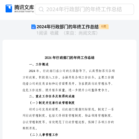
2024
2024年行政部门的年终工作总结
年
2024年行政部门的年终工作总结
付费
行
1
阅读
收藏
（
来自
：
尚阅文库
）
政
部
门
的
年
终
一、工作概述
工