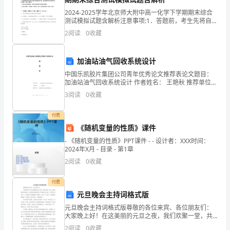
伍
2024-2025学年北京师大附中高一化学下学期期末综合
测试模拟试题含解析注意事项:1．答题前，考生先将自己
建
的姓名、准考证号码填写清楚，将条形码准确粘贴在条
2
阅读
0
收藏
形码区域内。2．答题时请按要求用笔。3．请按
设
加油站油气回收系统设计
的
中国乐凯胶片集团公司青年优秀论文推荐表论文题目：
核
加油站油气回收系统设计 作者姓名： 王艳秋 推荐单位：
乐凯保定化工设计研究院 二○一二年 八 月 三十一
3
阅读
0
收藏
心，
是
付费
《随机变量的性质》课件
提
- 《随机变量的性质》PPT课件 - - 设计者：XXX时间：
2024年X月 - 目录 - 第1章
高
2
阅读
0
收藏
教
付费
师
元旦晚会主持词格式版
自我思，自我纠正，自我提高。
思
元旦晚会主持词格式版尊敬的各位来宾、各位朋友们：
大家晚上好！在这美丽的元旦之夜，我们欢聚一堂，共
同庆祝新年的到来。我很荣幸能够担任今天晚会的主持
想
2
阅读
0
收藏