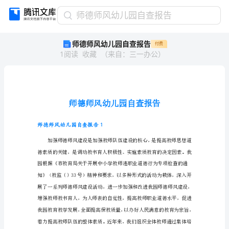
师
师德师风幼儿园自查报告
德
师德师风幼儿园自查报告
付费
师
1
阅读
收藏
（
来自
：
三一办公
）
风
幼
儿
园
自
查
报