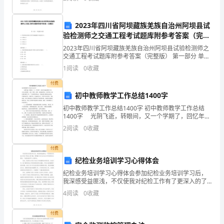
人，带领大家走进一个充满欢乐和温馨的节日晚会。首
三、丰富内容，提高思想
先，让我
道
2023年四川省阿坝藏族羌族自治州阿坝县试
德
验检测师之交通工程考试题库附参考答案（完整
版）
素
2023年四川省阿坝藏族羌族自治州阿坝县试验检测师之
交通工程考试题库附参考答案（完整版） 第一部分 单选
题(50题) 1、所有级别公路安全护栏的碰撞最大加速度为
质
1
阅读
0
收藏
()。A.≦100m/s2B.≦1
痴的师德承诺。
的
付费
初中教师教学工作总结1400字
关
初中教师教学工作总结1400字 初中教师教学工作总结
1400字 光阴飞逝，转眼间，又一个学期了，回忆年的
键，
地理教学工作，本人认真备课、上课、听课、评课，及
2
阅读
0
收藏
时批改作业、讲评作业，做好课后辅导工作，广泛
是
付费
调
纪检业务培训学习心得体会
动
纪检业务培训学习心得体会参加纪检业务培训学习后，
我深感受益匪浅，不仅使我对纪检工作有了更深入的了
教
解，更明确了自己在日后工作中的责任与要求。下面是
4
阅读
0
收藏
我的学习心得体会。首先，我深刻认识到了纪检工作的
书
重要性和
付费