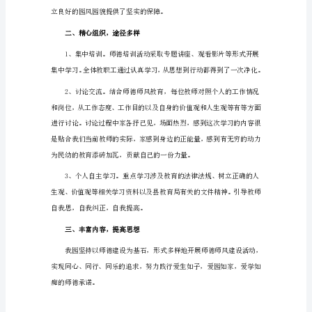
师
一、落实制度，规范道德
德
师
风
幼
儿
园
实行管理制。
自
查
报
告
1
加