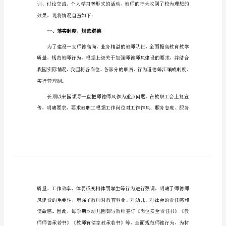
师德师风幼儿园自查报告1
告
师
德
师
风
幼
儿
园
自
查
报
告
效果，现将情况自查如下：