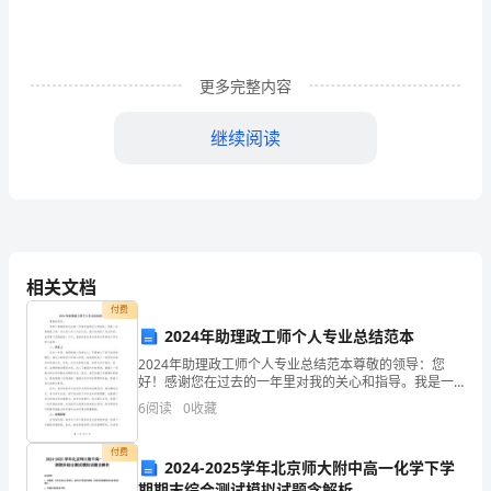
强
师
更多完整内容
德
师
继续阅读
风
建
设
是
相关文档
付费
加
2024年助理政工师个人专业总结范本
强
立良好的园风园貌提供了坚实的保障。
2024年助理政工师个人专业总结范本尊敬的领导：您
好！感谢您在过去的一年里对我的关心和指导。我是一
教
名助理政工师，自从加入这个行业以来，我不仅收获了
6
阅读
0
收藏
专业知识，也积累了实践经验。今天，我借此机会来总
二、精心组织，途径多样
师
结和反
付费
2024-2025学年北京师大附中高一化学下学
队
期期末综合测试模拟试题含解析