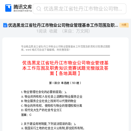
优
优选黑龙江省牡丹江市物业公司物业管理基本工作范围及职责知识竞赛试题完整版及答案【各地真题】
选
优选黑龙江省牡丹江市物业公司物业管理基本工作范围及职责知识竞赛试题完整版及答案【各地真题】
付费
黑
1
阅读
收藏
（
来自
：
万文网
）
龙
江
省
牡
word
库，
丹
江
市