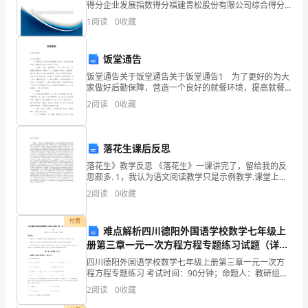
丹
得分企业发展指数得分福建青松股份有限公司综合得分
A:财务费用
说明：企业发展指数根据企业规模、企业创新、企业风
江
1
阅读
0
收藏
险、企业活力四个维度对企业发展情况进行评价。该企
业的
市
饭堂通告
物
饭堂通告关于饭堂通告关于饭堂通告1 为了更好的为大
家做好后勤保障，营造一个良好的就餐环境，提高就餐
业
质量，特提出以下要求： 一、报餐1、提前一餐挂牌报
2
阅读
0
收藏
下一餐，请假、休假、停餐需把饭牌挂到“停
公
司
落花生课后反思
物
落花生》教学反思 《落花生》一课讲完了，留给我的反
思颇多. 1，我认为语文阅读教学只是示例教学.课堂上对
课文内容的处理不要面面 俱到，要抓住重点句子，引导
业
2
阅读
0
收藏
学生加深理解，让学生学得充分，学得深刻.就如
管
付费
难点解析四川德阳外国语学校数学七年级上
理
册第三章一元一次方程方程专题练习试题（详解
版）
基
四川德阳外国语学校数学七年级上册第三章一元一次方
程方程专题练习 考试时间：90分钟；命题人：教研组考
生注意：1、本卷分第I卷（选择题）和第Ⅱ卷（非选择
本
2
阅读
0
收藏
题）两部分，满分100分，考试时间90分钟2、答卷