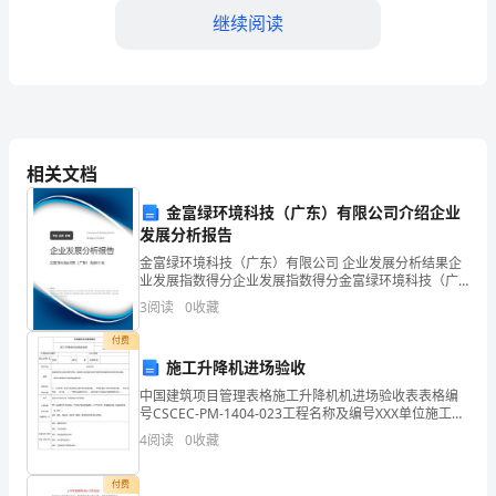
竞
继续阅读
赛
word
库，
试
答案：C
题
相关文档
完
金富绿环境科技（广东）有限公司介绍企业
A:具名
发展分析报告
整
金富绿环境科技（广东）有限公司 企业发展分析结果企
B:附件
业发展指数得分企业发展指数得分金富绿环境科技（广
C:文号
东）有限公司综合得分说明：企业发展指数根据企业规
3
阅读
0
收藏
版
模、企业创新、企业风险、企业活力四个维度对企业发
D:签字
展情
付费
及
答案：A
施工升降机进场验收
中国建筑项目管理表格施工升降机机进场验收表表格编
答
号CSCEC-PM-1404-023工程名称及编号XXX单位施工升
降 机型号栋号#安装单位验收项目验收内容基础基础是
4
阅读
0
收藏
否符合本机说明书要求。基础完工后有履
案
付费