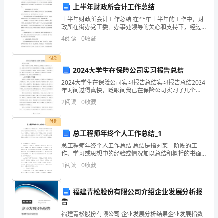
上半年财政所会计工作总结
【各
上半年财政所会计工作总结 在**年上半年的工作中，财
政所在街办党工委、办事处领导的关心和支持下，经过
地
全所同志的扎实工作，在完善补贴发放、加强拆迁安置
4
阅读
0
收藏
动
财务管理等方面取得了一定的成绩。现将上半年工作
真
答案：C
付费
2024大学生在保险公司实习报告总结
题】
2024大学生在保险公司实习报告总结实习报告总结2024
年时间过得真快，眨眼间我已在保险公司实习了几个
优
月。这段时间的实习经历对我来说是宝贵的财富，我在
摊入其他业务支出科目。
2
阅读
0
收藏
这里获得了不少专业知识和实际工作经验，对保险行业
A:递延资产
选
也
付费
B:待摊费用
黑
总工程师年终个人工作总结_1
C:固定资产
总工程师年终个人工作总结 总结是指对某一阶段的工
龙
作、学习或思想中的经验或情况加以总结和概括的书面
D:管理费用
材料，它可以明确下一步的工作方向，少走弯路，少犯
江
1
阅读
0
收藏
错误，提高工作效益，因此，让我们写一份总结吧。但
答案：A
是
省
福建青松股份有限公司介绍企业发展分析报
牡
告
业管理成本,称为物业服务企业的()。
福建青松股份有限公司 企业发展分析结果企业发展指数