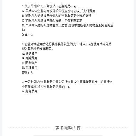
本
工
答案：A
作
范
理。
围
A:约谈相关业主
及
B:电话落实
C:到现场检查核实
职
D:约谈装修企业
责
知
识
更多完整内容