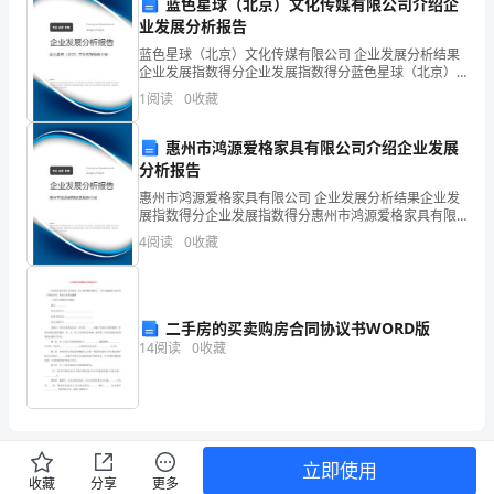
方
蓝色星球（北京）文化传媒有限公司介绍企
业发展分析报告
地
蓝色星球（北京）文化传媒有限公司 企业发展分析结果
址]
企业发展指数得分企业发展指数得分蓝色星球（北京）
第四条押金及退还
文化传媒有限公司综合得分说明：企业发展指数根据企
1
阅读
0
收藏
业规模、企业创新、企业风险、企业活力四个维度对企
联
业发
惠州市鸿源爱格家具有限公司介绍企业发展
系
分析报告
电
惠州市鸿源爱格家具有限公司 企业发展分析结果企业发
履行义务。
展指数得分企业发展指数得分惠州市鸿源爱格家具有限
话：
公司综合得分说明：企业发展指数根据企业规模、企业
4
阅读
0
收藏
创新、企业风险、企业活力四个维度对企业发展情况进
[甲
行评
给乙方：
方
二手房的买卖购房合同协议书WORD版
电
14
阅读
0
收藏
话]
b)房屋内无任何债权纠纷；
乙
c)房屋及配套设
方
立即使用
第五条使用规定
收藏
分享
更多