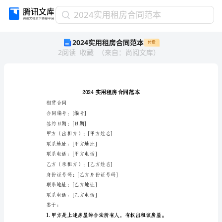
2024
2024实用租房合同范本
实
2024实用租房合同范本
付费
用
2
阅读
收藏
（
来自
：
尚阅文库
）
租
房
合
同
范
本
租赁合同
2024
合同编号：[编号]