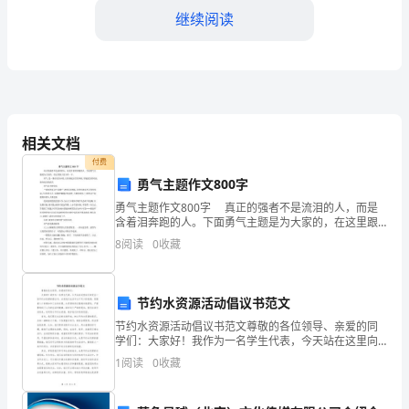
继续阅读
（出
租
方）：
[甲
相关文档
方
付费
姓
勇气主题作文800字
第三条租金及支付方式
勇气主题作文800字 真正的强者不是流泪的人，而是
名]
含着泪奔跑的人。下面勇气主题是为大家的，在这里跟
大家分享一下。 勇气,是一条结实的小船,让你扬起自信
联
8
阅读
0
收藏
的风帆,穿越湍急的河流,驶向成功的此岸.
（大写：人民币[租金金额大写]）
系
节约水资源活动倡议书范文
地
节约水资源活动倡议书范文尊敬的各位领导、亲爱的同
址：
学们：大家好！我作为一名学生代表，今天站在这里向
大家发出一份节约水资源的倡议书。水是我们生活中必
1
阅读
0
收藏
不可少的资源，但随着人口的增加和工业的发展，水资
[甲
付宝等电子支付方式。
源的供应