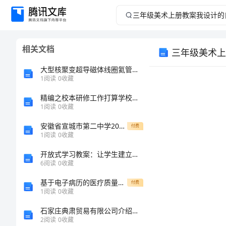
三
年
相关文档
三年级美术上
级
大型核聚变超导磁体线圈氦管的设计及分析的任务书
美
1
阅读
0
收藏
精编之校本研修工作打算学校工作计划
术
1
阅读
0
收藏
上
安徽省宣城市第二中学2025年八年级数学上学期期中预测试题含解析
付费
1
阅读
0
收藏
册
开放式学习教案：让学生建立开放、合作和创新的文化
6
阅读
0
收藏
教
基于电子病历的医疗质量控制与安全管理策略(共11页)
付费
案
1
阅读
0
收藏
石家庄典肃贸易有限公司介绍企业发展分析报告
我
2
阅读
0
收藏