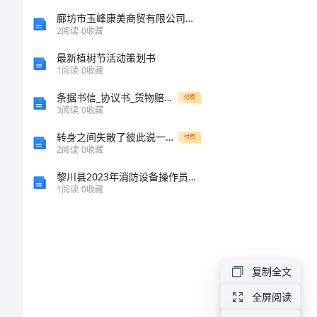
设
廊坊市玉峰康美商贸有限公司介绍企业发展分析报告
2
阅读
0
收藏
计
最新植树节活动策划书
1
阅读
0
收藏
的
条据书信_协议书_货物赔偿的协议书范本
付费
3
阅读
0
收藏
自
转身之间失散了彼此说一声缘尽(泣泪心得)
付费
行
2
阅读
0
收藏
黎川县2023年消防设备操作员考试题库【完整版】
车
1
阅读
0
收藏
三
年
级
复制全文
美
全屏阅读
术