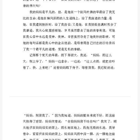
字
感
恩
父
母
演
讲
稿
范
文
600
亲的伟大吗?
字