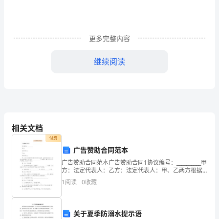
“爸
爸，
妈
更多完整内容
妈”
继续阅读
是
一
个
无
相关文档
比
付费
广告赞助合同范本
亲
广告赞助合同范本广告赞助合同1协议编号：__________甲
方：法定代表人：乙方：法定代表人：甲、乙两方根据
切
中华人民共和国有关法律、法规及相关规定，经双方友
1
阅读
0
收藏
好协商，针对在《_____________
的
称
关于夏季防溺水提示语