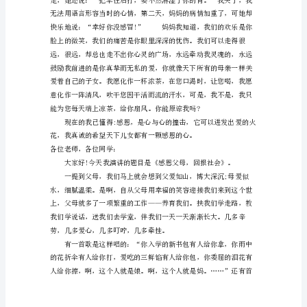
亲
爱
的
老
师、
同
学
们：
大
家
好!