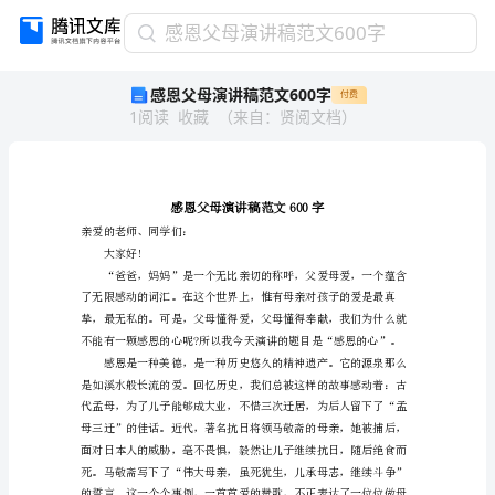
感
感恩父母演讲稿范文600字
恩
感恩父母演讲稿范文600字
付费
父
1
阅读
收藏
（
来自
：
贤阅文档
）
母
演
讲
稿
范
文
亲爱的老师、同学们：
大家好!
600