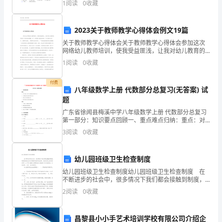
1
阅读
0
收藏
动
劳，几多爱心，几多叮咛，几
的
2023关于教师教学心得体会例文19篇
关于教师教学心得体会关于教师教学心得体会参加这次
词
网络幼儿教师培训，使我受益匪浅，让我对幼儿教育的
价值有了更深刻的理解，进一步明确了教育的目标“不仅
汇。
1
阅读
0
收藏
要学会学习，还要学会做人，更要学会如何育人。”同时
在
付费
八年级数学上册 代数部分总复习(无答案) 试
这
题
广东省徐闻县梅溪中学八年级数学上册 代数部分总复习
个
第一部分：知识要点回顾一、重点难点归纳：重点：对
平方根、算术平方根概念的理解和应用；无理数运算法
世
3
阅读
0
收藏
则的掌握和运用；乘法公式的掌握和运用；整式的除法
法则
界
幼儿园班级卫生检查制度
上，
幼儿园班级卫生检查制度幼儿园班级卫生检查制度 在
不断进步的社会中，很多情况下我们都会接触到制度，
惟
制度是要求成员共同遵守的规章或准则。我们该怎么拟
2
阅读
0
收藏
定制度呢？以下是小编精心整理的幼儿园班级卫生检查
有
制
母
昌黎县小小手艺术培训学校有限公司介绍企