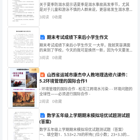
呼，
关于夏季防溺水提示语夏季是溺水事故高发季节，尤其
是对于儿童和游泳不慎的人群来说，更容易发生溺水意
父
外。为了提醒大家夏季防溺水的重要性，下面给出一些
3
阅读
0
收藏
关于夏季防溺水的提示语，希望能够引起大家的重视。1.
孩
爱
母
期末考试成绩下来后小学生作文
期末考试成绩下来后小学生作文 一大早，我就笑容满面
爱，
的来到了学校，今天的我可是焕然一新，因为今天要发
试卷的，我可是异常兴奋！激动占据了我的心，随之心
3
阅读
0
收藏
一
情也就越来越开心了。见到同学都有礼貌的打招呼，见
个
付费
山西省运城市康杰中人教地理选修六课件：
各位老师，各位同学：
蕴
5.2环境管理的国际合作1
- 环境管理的国际合作 - 松花江跨境水污染 - - 环境问题的
含
全球性——必须进行国际合作 -
2
阅读
0
收藏
了
无
数学五年级上学期期末模拟培优试题测试题
(答案)
限
数学五年级上学期期末模拟培优试题测试题（答案）
感
一、填空题1．5.53×2.78的积有( )位小数；23÷3.3的商
的循环节是( )，把商保留两位小数是( )