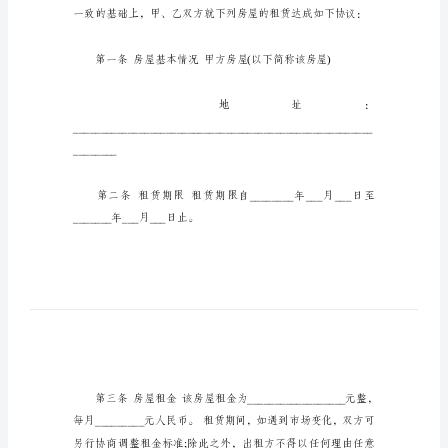
范
文
_1
关
于
个
人
房
屋
出
租
合