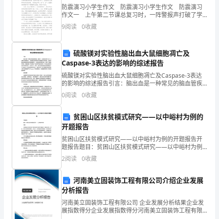
(以
防震演习小学生作文 防震演习小学生作文 防震演习
作文一 上午第二节课总复习时，一阵警报声打破了学
下
校的宁静，我们班的同学慌张地躲在自己的课桌下。早
退还乙方，不计利息。
9
阅读
0
收藏
上升旗时校长讲了说要进行一场地震演练。因为这不
简
称
硫酸镁对实验性脑出血大鼠细胞凋亡及
Caspase-3表达的影响的综述报告
乙
硫酸镁对实验性脑出血大鼠细胞凋亡及Caspase-3表达
的影响的综述报告引言：脑出血是一种常见的脑血管疾
关
病。据统计，全球每年有约150万人因脑出血患病死亡。
0
阅读
0
收藏
于
中枢神经系统的损伤与细胞凋亡密切相关。实验性
个
贫困山区扶贫模式研究——以中峪村为例的
人
_______________支付。
开题报告
房
贫困山区扶贫模式研究——以中峪村为例的开题报告开
屋
题报告题目：贫困山区扶贫模式研究——以中峪村为例
出
背景贫困地区扶贫是当前中国社会经济发展中面临的一
2
阅读
0
收藏
项重大任务。同时，针对不同的贫困地区，如山区、农
租
村和城市
合
河南美立固装饰工程有限公司介绍企业发展
分析报告
同
范
河南美立固装饰工程有限公司 企业发展分析结果企业发
展指数得分企业发展指数得分河南美立固装饰工程有限
文
公司综合得分说明：企业发展指数根据企业规模、企业