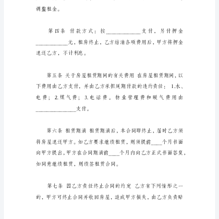
同
范
文
出
租
________
方
(以
下
简
_______年___月___日止。
称
甲
方)：