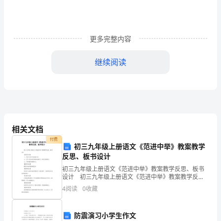
__________________
身
份
更多完整内容
证：
继续阅读
___________________
联
系
电
相关文档
话：
付费
初三九年级上册语文《范进中举》教案教学
_____________
反思、板书设计
调整租金。
承
初三九年级上册语文《范进中举》教案教学反思、板书
设计 初三九年级上册语文《范进中举》教案教学反
思、板书设计 【教学目的】 １、探讨小说中的讽刺
租
4
阅读
0
收藏
艺术； ２、学生对信息的搜集处理能力，协作
方
防震演习小学生作文