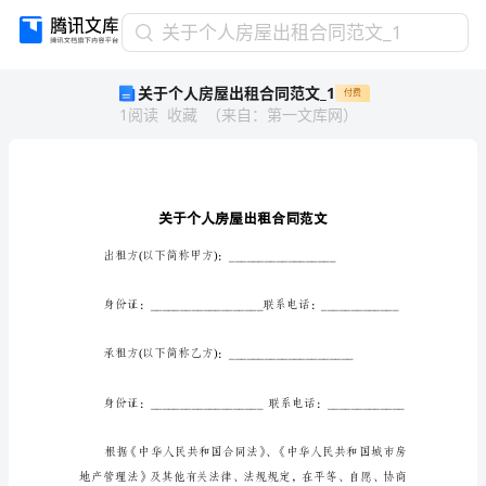
关
关于个人房屋出租合同范文_1
于
关于个人房屋出租合同范文_1
付费
个
1
阅读
收藏
（
来自
：
第一文库网
）
人
房
屋
出
租
合
同