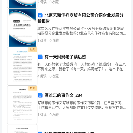
2
阅读
0
收藏
出
创新、企业风险、企业活力四个维度对企业发展情况进
如同意继续租赁，则续
行评
租
北京艺和佳祥商贸有限公司介绍企业发展分
方
析报告
(以
北京艺和佳祥商贸有限公司 企业发展分析结果企业发展
下
指数得分企业发展指数得分北京艺和佳祥商贸有限公司
综合得分说明：企业发展指数根据企业规模、企业创
简
1
阅读
0
收藏
新、企业风险、企业活力四个维度对企业发展情况进行
称
评价。
付费
甲
有一天妈妈老了读后感
方)：
有一天妈妈老了读后感 有一天妈妈老了读后感1 在三八
__________________
节到来之际，我看了《有一天，妈妈老了》。这本书在
韩国家喻户晓，这里记录着感动亿万读者的亲情故
身
4
阅读
0
收藏
事。 还记得我们年幼时，是谁牵引着我们的小手，一
份
步步
证：
付费
写难忘的事作文_234
___________________
联
写难忘的事作文写难忘的事作文锦集9篇 在日常学习、
工作和生活中，大家都跟作文打过交道吧，根据写作命
系
题的特点，作文可以分为命题作文和非命题作文。那么
1
阅读
0
收藏
电
你有了解过作文吗？以下是小编为大家整理的写难忘的
话：
_____________