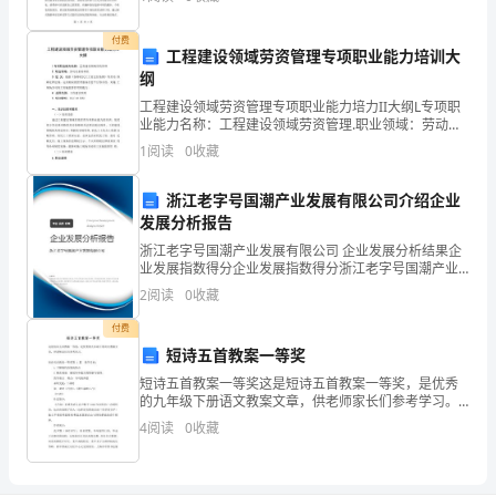
音乐、电影和运动等等。这些活动能够满足我们对文化
偿
娱乐的需
协
付费
工程建设领域劳资管理专项职业能力培训大
议
纲
书
单位给予其如下工伤待遇：
工程建设领域劳资管理专项职业能力培力II大纲L专项职
例
业能力名称：工程建设领域劳资管理.职业领域：劳动关
系协调员.定 义：根据《保障农民工工资支付条例》等劳
文
1
阅读
0
收藏
动 保障法律法规，运用相应的管理服务信息平台
1
甲
浙江老字号国潮产业发展有限公司介绍企业
发展分析报告
方：
____________，
浙江老字号国潮产业发展有限公司 企业发展分析结果企
业发展指数得分企业发展指数得分浙江老字号国潮产业
性
发展有限公司综合得分说明：企业发展指数根据企业规
2
阅读
0
收藏
别
模、企业创新、企业风险、企业活力四个维度对企业发
展情
______，
付费
_________
短诗五首教案一等奖
年
短诗五首教案一等奖这是短诗五首教案一等奖，是优秀
的九年级下册语文教案文章，供老师家长们参考学习。
_________
短诗五首教案一等奖第 1 篇 教学目标： 1.了解现代
4
阅读
0
收藏
月
诗歌的特点 2.熟读成诵，感受诗中蕴含
_________
日