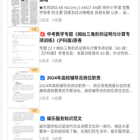
族，
●名师讲坛 MI NGSHI J I ANGT AN影 响中小学课 堂教
学效率 的主要 因素及应对策略吴 良根长期 以来 ，由于
用人单位：_______
住
片面追求升学率 的不讲就没有尽 到做 教师的责任 ， 不
2
阅读
0
收藏
讲就压 力和
____
付费
劳动者：_______
中考数学专题《相似三角形的证明与计算专
一
项训练》(沪科版)原卷
次
专题 22.7 相似三角形的证明与计算专项训练（60 道）
【沪科版】考卷信息：本套训练卷共 60 题，针对性较
性
高，覆盖面广，选题有深度，可加强学生对相似三角形
6
阅读
0
收藏
赔
的证明与计算的理解！一．解答题（共 30
偿
付费
协
2024年高校辅导员岗位职责
议
2024年高校辅导员岗位职责一、岗位背景随着社会的发
展和高校教育的不断深化，高校辅导员的岗位责任也在
书
逐步变化和扩展。传统的辅导员职责主要是关注学生心
2
阅读
0
收藏
例
理健康问题和学习困难，提供咨询和辅导服务。然而，
_______，导致_______。
随着
文
付费
一
娱乐服务知识范文
次
娱乐服务知识是现代社会消费文化的一部分，相信大家
性
都有一定的经验和了解。在我们的生活中，娱乐服务提
赔
供了许多可以带给我们快乐和放松的活动，例如戏剧、
1
阅读
0
收藏