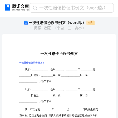
一
一次性赔偿协议书例文（word版）
次
一次性赔偿协议书例文（word版）
付费
性
11
阅读
收藏
（
来自
：
三一办公
）
赔
偿
协
议
书
例
文
一次性赔偿协议书例文1