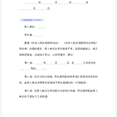
一
次
性
赔
乙方不得追究甲方任何责任。
偿
协
议
书
例
文
￥_________元)。
1
甲
方：