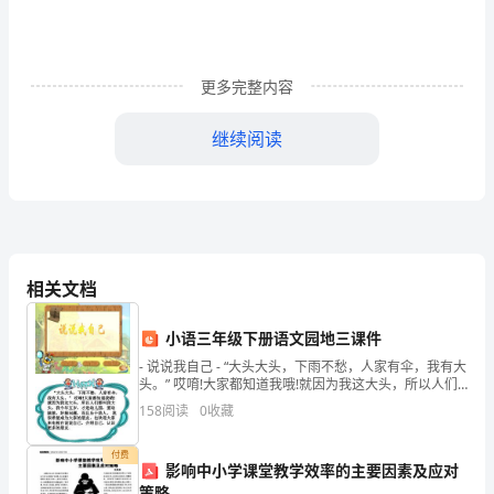
____________，
性
更多完整内容
别
继续阅读
______，
_________
年
_________
相关文档
月
__________________
_________
小语三年级下册语文园地三课件
日
- 说说我自己 - “大头大头，下雨不愁，人家有伞，我有大
头。” 哎唷!大家都知道我哦!就因为我这大头，所以人们
___________月_________日
都叫我大头。我今年五岁，才进幼儿园，爱动脑筋，
出
158
阅读
0
收藏
生，
付费
影响中小学课堂教学效率的主要因素及应对
_________
一次性赔偿协议书例文2
策略