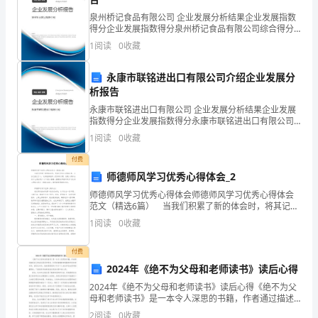
泉州桥记食品有限公司 企业发展分析结果企业发展指数
室
得分企业发展指数得分泉州桥记食品有限公司综合得分
说明：企业发展指数根据企业规模、企业创新、企业风
里
1
阅读
0
收藏
险、企业活力四个维度对企业发展情况进行评价。该企
业的
说
永康市联铭进出口有限公司介绍企业发展分
析报告
笑
永康市联铭进出口有限公司 企业发展分析结果企业发展
个
指数得分企业发展指数得分永康市联铭进出口有限公司
综合得分说明：企业发展指数根据企业规模、企业创
1
阅读
0
收藏
不
新、企业风险、企业活力四个维度对企业发展情况进行
评价。
付费
停，
师德师风学习优秀心得体会_2
粉
师德师风学习优秀心得体会师德师风学习优秀心得体会
范文（精选6篇） 当我们积累了新的体会时，将其记录
红
在心得体会里，让自己铭记于心，这样能够培养人思考
1
阅读
0
收藏
的习惯。但是心得体会有什么要求呢？以下是小编精心
整
的
付费
小
2024年《绝不为父母和老师读书》读后心得
2024年《绝不为父母和老师读书》读后心得《绝不为父
脸
母和老师读书》是一本令人深思的书籍，作者通过描述
自己的成长经历和思考，引导读者重新审视教育和求知
2
阅读
0
收藏