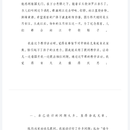
端
午
节
随
思
笔
幼
儿
园
教
师
端