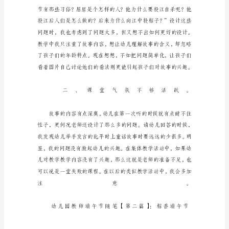
午
节
随
笔
导
语：
端
午
节
过
去
了，
放