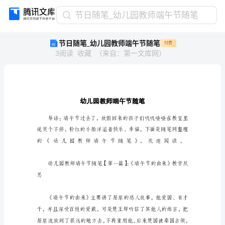
节
节日随笔_幼儿园教师端午节随笔
日
节日随笔_幼儿园教师端午节随笔
付费
随
3
阅读
收藏
（
来自
：
第一文库网
）
笔
_
幼
儿
园
教
师