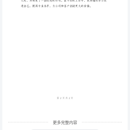
作
总
结
范
文
近
一
年
来，
在
证
券
理
更多完整内容