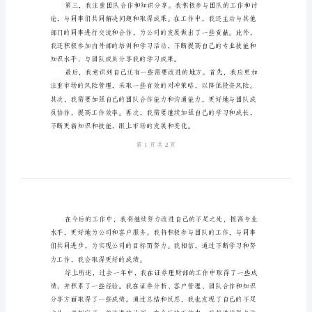
下面是我对这一年工作的总结。
结
范
文
证
券
理
财
部
员
工
客户的肯定和推荐。
工