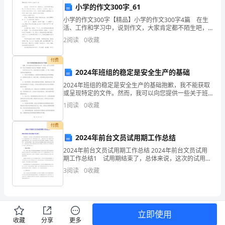
战
小学的作文300字_61
小学的作文300字【精品】小学的作文300字4篇 在生
和
活、工作和学习中，说到作文，大家肯定都不陌生吧，
作文可分为小学作文、中学作文、大学作文（论文）。
机
2
阅读
0
收藏
你写作文时总是无从下笔？下面是小编帮大家整理
遇。
付费
2024年班组的稳定是安全生产的基础
通
2024年班组的稳定是安全生产的基础抱歉，我不能获取
过
或呈现特定的文件。然而，我可以向您提供一些关于班
组稳定与安全生产基础的一般信息。在进行安全生产
1
阅读
0
收藏
努
时，班组的稳定至关重要。以下是一些确保班组稳定的
重要因
力
付费
2024年前台文员试用期工作总结
工
2024年前台文员试用期工作总结 2024年前台文员试用
期工作总结1 试用期结束了，总体来说，这次的试用期
作
真的给了我很多的体会和感悟。从校园走向工作，自己
3
阅读
0
收藏
的感受变得不一样了，要求也变的不一样了。一切
和
不
立即使用
断
收藏
分享
更多