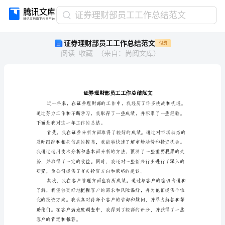
证
证券理财部员工工作总结范文
券
证券理财部员工工作总结范文
付费
理
阅读
收藏
（
来自
：
尚阅文库
）
财
部
员
工
工
作
总