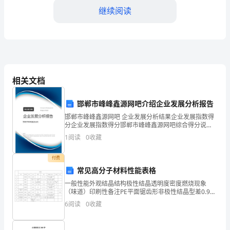
财
继续阅读
部
的
工
作
相关文档
中，
邯郸市峰峰鑫源网吧介绍企业发展分析报告
力工作，我会取得更好的成绩。
我
邯郸市峰峰鑫源网吧 企业发展分析结果企业发展指数得
分企业发展指数得分邯郸市峰峰鑫源网吧综合得分说
经
明：企业发展指数根据企业规模、企业创新、企业风
1
阅读
0
收藏
险、企业活力四个维度对企业发展情况进行评价。该企
历
业的综合
付费
了
常见高分子材料性能表格
许
一般性能外观结晶结构极性结晶透明度密度燃烧现象
（味道）印刷性备注PE平面锯齿形非极性结晶型差0.91
多
～0.95上黄下蓝，有滴落，不自熄（石蜡味）PP螺旋形
6
阅读
0
收藏
结晶型（球晶）差，加成核剂可改善0.9～0.9
挑