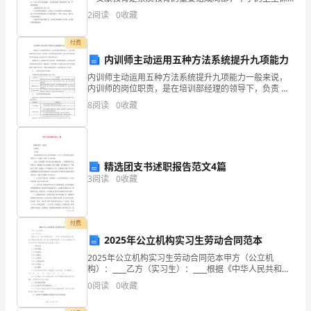
健工作又是安康教育的主要局部，学校应该制定完善的
力
2
阅读
0
收藏
卫生保健，让学生可以安康成长。下面爱汇的有关学校
卫
于
付费
内训师主动运用五种方法系统提升九项能力
为
内训师主动运用五种方法系统提升九项能力一般来说，
学
内训师的岗位职责，是在培训部经理的领导下，负责 培
训课程的开发和讲授，向其他员工传授所需知识和技
8
阅读
0
收藏
生
能，通过企业 内部知识的共享和传播，提高企业员工的
整体素
提
供
精选团支书述职报告范文4篇
3
阅读
0
收藏
优
质
付费
的
2025年公立机构实习生劳动合同范本
教
2025年公立机构实习生劳动合同范本甲方（公立机
构）：____乙方（实习生）：____根据《中华人民共和国
育
劳动法》、《中华人民共和国劳动合同法》等相关法律
0
阅读
0
收藏
法规，甲乙双方本着平等自愿、公平公正的原则，就
和