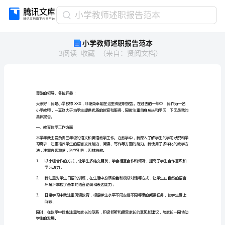
小
小学教师述职报告范本
学
小学教师述职报告范本
教
3
阅读
收藏
（
来自
：
贤阅文档
）
师
述
职
报
告
尊敬的领导、各位评委：
范
本
具体报告。