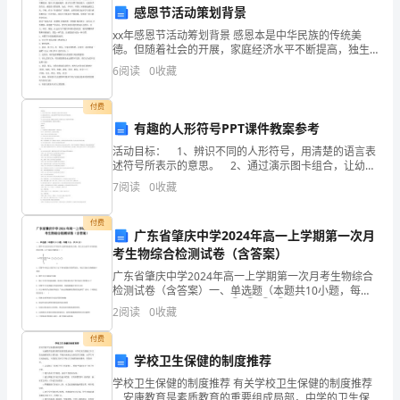
中，
感恩节活动策划背景
xx年感恩节活动筹划背景 感恩本是中华民族的传统美
我
德。但随着社会的开展，家庭经济水平不断提高，独生
子女越来越多，孩子们习惯了饭来张口，衣来伸手的生
作
6
阅读
0
收藏
活，感恩的习惯淡薄。为此，早些年，举国上下掀便起
感恩之
为
付费
有趣的人形符号PPT课件教案参考
一
活动目标： 1、辨识不同的人形符号，用清楚的语言表
名
述符号所表示的意思。 2、通过演示图卡组合，让幼儿
感受到符号的组合变化以及所代表的意义。 3、激发幼
7
阅读
0
收藏
儿的表现欲望。 4、运用已有生活经验，根据
小
付费
学
广东省肇庆中学2024年高一上学期第一次月
考生物综合检测试卷（含答案）
教
广东省肇庆中学2024年高一上学期第一次月考生物综合
师，
检测试卷（含答案）一、单选题（本题共10小题，每题3
分，共30分）1、图甲中①②③④表示不同化学元素
2
阅读
0
收藏
所组成的化合物，图乙表示由四个单体构成的化合物。
一
付费
直
学校卫生保健的制度推荐
致
学校卫生保健的制度推荐 有关学校卫生保健的制度推荐
安康教育是素质教育的重要组成局部，中学的卫生保