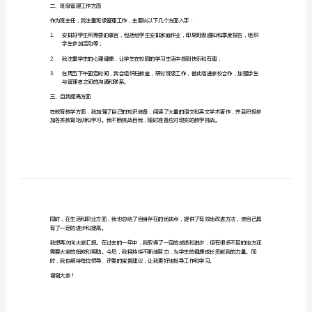
尊
一、教育教学工作方面
敬
的
法，注重兴趣激发，科学引导，因材施教。
领
1.
导、
学习动力；
各
2.
位
环境下掌握了基本的语音语调和表达能力；
评
3.
委：
阅读；
大
学生的发展。
家
好！
二、班级管理工作方面