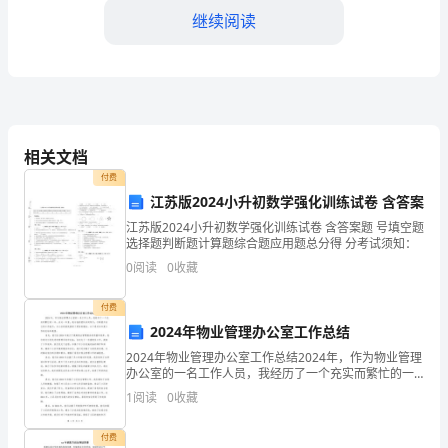
这
继续阅读
里
做
述
有了一定的进步和提高。
职
相关文档
报
付费
江苏版2024小升初数学强化训练试卷 含答案
告。
江苏版2024小升初数学强化训练试卷 含答案题 号填空题
选择题判断题计算题综合题应用题总分得 分考试须知：
在
谢谢大家！
0
阅读
0
收藏
过
付费
去
2024年物业管理办公室工作总结
的
2024年物业管理办公室工作总结2024年，作为物业管理
办公室的一名工作人员，我经历了一个充实而繁忙的一
一
年。在这一年里，我与我的团队共同努力，不断提升自
1
阅读
0
收藏
己的工作能力，为小区的居民提供了更好的服务。以下
年
付费