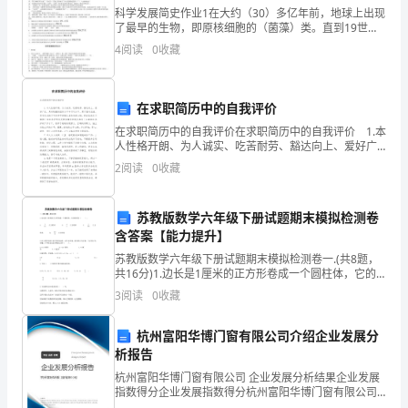
心，
科学发展简史作业1在大约（30）多亿年前，地球上出现
了最早的生物，即原核细胞的（菌藻）类。直到19世纪
工
初，（法）国生物学家（拉马克）发表了《动物哲学》
4
阅读
0
收藏
一书，提出了（“人类起源于某种古猿”）的观点。 英
作
细
在求职简历中的自我评价
在求职简历中的自我评价在求职简历中的自我评价 1.本
心，
人性格开朗、为人诚实、吃苦耐劳、豁达向上、爱好广
泛、具有较强的组织才干和习气才干、勇于面对应战，
2
阅读
0
收藏
学
具有杰出的习气性和干事情认真负责的心情。经过临
流程。
习
苏教版数学六年级下册试题期末模拟检测卷
能
含答案【能力提升】
苏教版数学六年级下册试题期末模拟检测卷一.(共8题，
力
共16分)1.边长是1厘米的正方形卷成一个圆柱体，它的
体积是（ ）。A.INCLUDEPICTURE \d
3
阅读
0
收藏
强，
"http://www.quzu
与
杭州富阳华博门窗有限公司介绍企业发展分
析报告
人
杭州富阳华博门窗有限公司 企业发展分析结果企业发展
沟
指数得分企业发展指数得分杭州富阳华博门窗有限公司
综合得分说明：企业发展指数根据企业规模、企业创