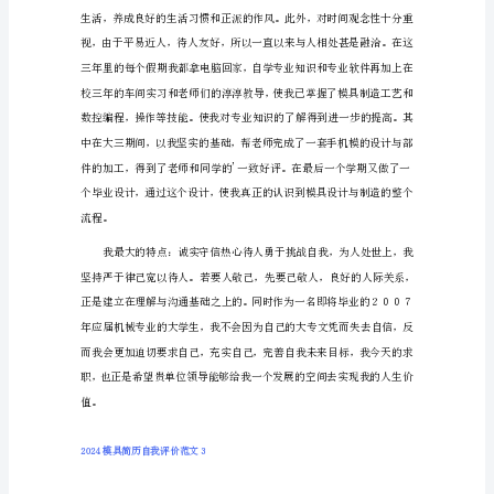
2024
2024
模具简历自我评价范文2
模
具
简
历
自
我
评
价
范
文
1
本