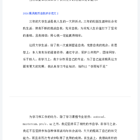
文
2024
与人沟通能力强，人际关系融洽。
模
具
简
历
自
我
评
价
范
文