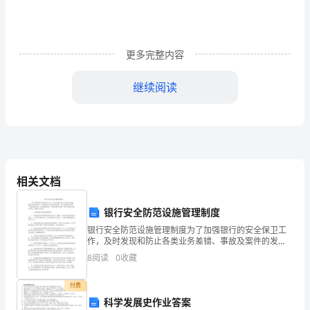
人
处
事，
更多完整内容
责
继续阅读
任
心
强，
富
相关文档
有
银行安全防范设施管理制度
爱
银行安全防范设施管理制度为了加强银行的安全保卫工
作，及时发现和防止各类业务差错、事故及案件的发
心
生，保障各项业务的顺利开展，充分发挥银行技防（电
8
阅读
0
收藏
视监控系统、防盗报警系统、消防报警系统等）物防设
和
施的功能和
付费
耐
科学发展史作业答案