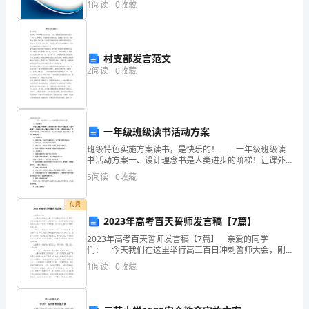
1
阅读
0
收藏
新、企业风险、企业活力四个维度对企业发展情况进行
通
评价。
能
值。
村支部发言范文
力
2
阅读
0
收藏
强，
2024
模具简历自我评价范文3
人
一年级班级读书活动方案
际
班级特色实施方案读书，是快乐的！——一年级班级读
关
书活动方案一、设计理念书是人类进步的阶梯！让课外
书为孩子们打开一扇扇窗，开启一道道门，让他们看到
5
阅读
0
收藏
系
一个魅力无穷的大千世界。丰富他们的知识，开阔他们
的视野，
融
付费
2023年高考百天誓师发言稿【7篇】
洽。
2023年高考百天誓师发言稿【7篇】 亲爱的同学
们： 今天我们在这里举行高三百日冲刺誓师大会，刚
性
才听了同学们热血沸腾的誓言，我感慨万分，我仿佛看
1
阅读
0
收藏
到高三冲刺的战场上的一中学子，飒爽英姿，信心百
格
倍。
开