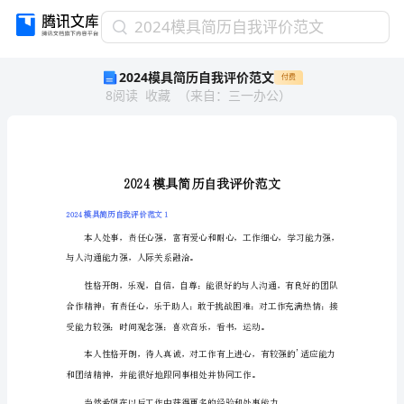
2024
2024模具简历自我评价范文
模
2024模具简历自我评价范文
付费
具
8
阅读
收藏
（
来自
：
三一办公
）
简
历
自
我
评
价
范
2024
模具简历自我评价范文1