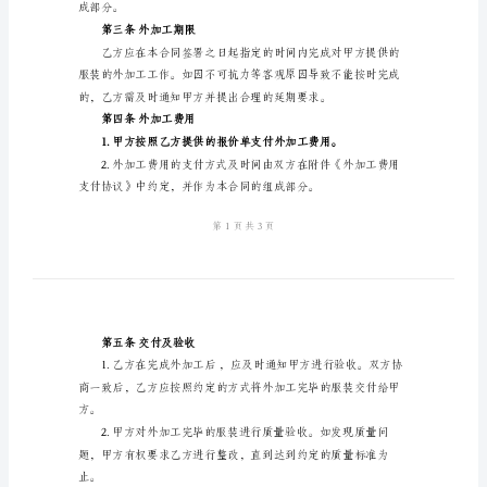
书
乙方：（外加工公司名称）
2024
年
服
同：
装
第一条合同目的
发
外
加
第二条外加工内容
工
合
同
成部分。
书