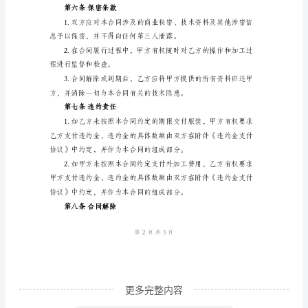
合
第三条外加工期限
同
编
号：
2024-
第四条外加工费用
001
甲
方：
（公
司
名
称）
乙
更多完整内容