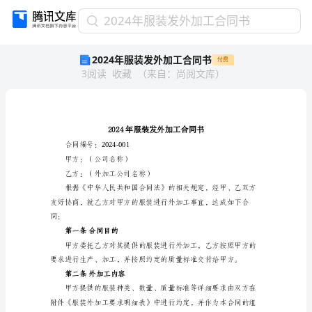
2024
2024年服装发外加工合同书
年
2024年服装发外加工合同书
付费
服
3
阅读
收藏
（
来自
：
尚阅文库
）
装
发
外
加
工
合
合同编号：2024-001
同
甲方：（公司名称）