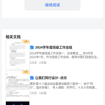
方：
继续阅读
（外
加
第五条交付及验收
工
公
相关文档
司
付费
2024学年度班级工作总结
方。
名
2024学年度班级工作总结一、总体概述____年9月至
2025年7月，作为班级工作总结，我将对我们班级在这
称）
一学年的各项工作进行总结和评估。这一学年，我们班
2
阅读
0
收藏
级共开展了许多具有特色和实效的工作，通过全体同
根
付费
据
止。
让我们同行设计--庆乐
《中
课刖:第十八届运动会最激动最感人板块一：始于“同
第六条保密条款
行”，直向享福1、 导入课题：同学们，人与人的相遇是
华
一种缘分，更何况我们这么多的同 学相聚在一起，朝夕
1
阅读
0
收藏
相处。在我们的成长的道路上，因为有同学、同伴、 朋
人