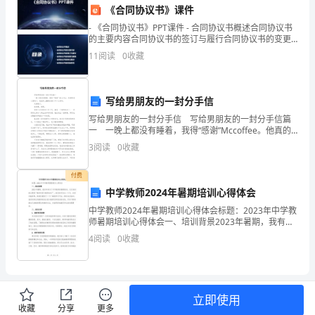
民
《合同协议书》课件
- 《合同协议书》PPT课件 - 合同协议书概述合同协议书
共
的主要内容合同协议书的签订与履行合同协议书的变更
与解除合同协议书的争议解决合同协议书的风险防范
程进行监督和检查。
11
阅读
0
收藏
和
国
写给男朋友的一封分手信
合
写给男朋友的一封分手信 写给男朋友的一封分手信篇
一 一晚上都没有睡着，我得“感谢”Mccoffee。他真的
同
第七条违约责任
是太管用了。我在床上辗转反侧了五个小多时。 天都
3
阅读
0
收藏
亮了。 我很累，很累。 你差
法》
付费
的
中学教师2024年暑期培训心得体会
相
中学教师2024年暑期培训心得体会标题：2023年中学教
师暑期培训心得体会一、培训背景2023年暑期，我有幸
关
参加了中学教师的暑期培训，这次培训的主题是“教育变
4
阅读
0
收藏
革与教师成长”。培训时间长达一个月，内容丰
规
定，
立即使用
经
收藏
分享
更多