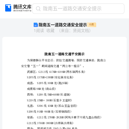
陇
陇南五一道路交通安全提示
南
陇南五一道路交通安全提示
付费
五
1
阅读
收藏
（
来自
：
贤阅文档
）
一
道
路
交
通
安
全