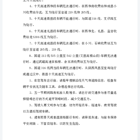
提
示
为
赵天路2KM-3KM(桥头乡桥头镇)
保
障
线路分流绕行：
群
众
平
安
出
行，
防