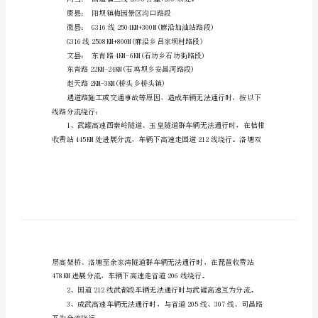
提
示
成县：S205线30KM处(抛沙镇)
陇
成康路9KM处(南山段)
南
西和：S209线5KM+
五
一
道
S
路
交
通
平
康县：阳坝镇梅园景区沟口路段
安