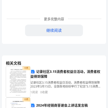
控
交
更多完整内容
通
继续阅读
拥
堵，
预
防
相关文档
交
付费
记录社区3.15消费者权益日活动，消费者权
互为分流绕行。
通
益得到保障
事
记录社区3.15消费者权益日活动，消费者权益得到保障
2023年3月15日，全国各地纷纷举行了纪念“3.15消费者
故，
权益日”的活动。在各大购物中心，专门设立了展台，宣
1
阅读
0
收藏
传消费者权益的重要性，让更多的消费者了
陇
付费
2024年经销商答谢会上讲话发言稿
为绕行。