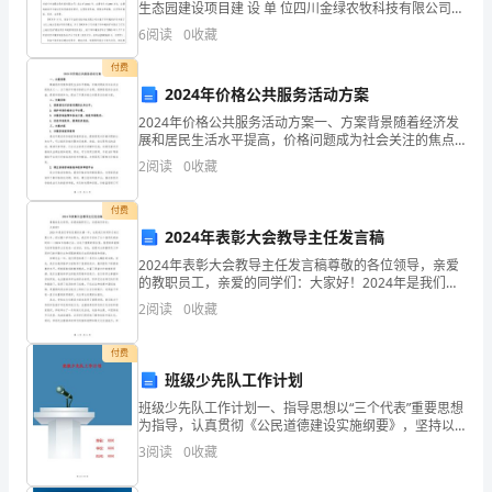
生态园建设项目建 设 单 位四川金绿农牧科技有限公司法
度；
将
人 代 表童蒋联系人彭万明通 讯 地 址遂宁市开发区玉龙
6
阅读
0
收藏
路499号联 系 电 话传真邮编建
提
付费
2024年价格公共服务活动方案
出
2024年价格公共服务活动方案一、方案背景随着经济发
2024
展和居民生活水平提高，价格问题成为社会关注的焦点
之一。为了维护市场价格的公平合理，保障居民的合法
2
阅读
0
收藏
年
权益，提高市场竞争力，提出了开展价格公共服务活动
的方
预
付费
2024年表彰大会教导主任发言稿
防
2024年表彰大会教导主任发言稿尊敬的各位领导，亲爱
的教职员工，亲爱的同学们：大家好！2024年是我们学
科
校发展的关键一年，也是我们共同努力的汇聚之年。经
2
阅读
0
收藏
过整个学年的努力，我们终于迎来了这个值得庆祝的时
的
付费
工
班级少先队工作计划
作
班级少先队工作计划一、指导思想以“三个代表”重要思想
为指导，认真贯彻《公民道德建设实施纲要》，坚持以
计
爱国主义教育为主线，加强对少先队员的思想品德、文
3
阅读
0
收藏
明行为规范教育，开展实践教育、体验教育和读书教育
活动
划，