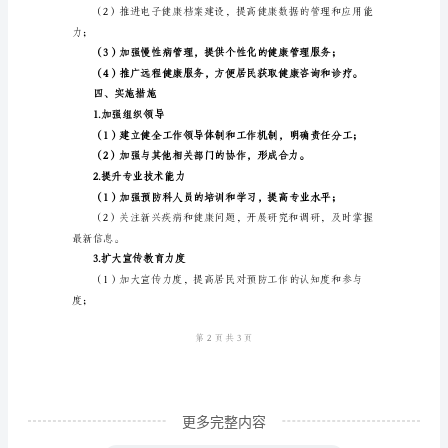
一、
1.强化疾病防控体系建设
引
言
件应对能力；
2024
年
是
预
2.推动健康生活方式普及和
防
科
工
作
的
关
更多完整内容