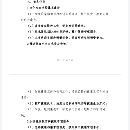
文
2024
年
预
果，为实现全民健康
防
二、战略目标
科
工
作
作；
计
划
范
三、重点任务
文