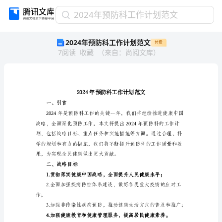
2024
2024年预防科工作计划范文
年
2024年预防科工作计划范文
付费
预
7
阅读
收藏
（
来自
：
尚阅文库
）
防
科
工
作
计
划
一、引言
范