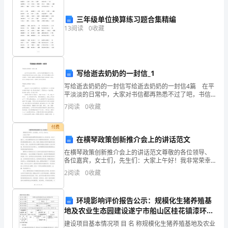
国
三年级单位换算练习题合集精编
战
13
阅读
0
收藏
四、实施措施
略，
1.加强组织领导
全
写给逝去奶奶的一封信_1
面
写给逝去奶奶的一封信写给逝去奶奶的一封信4篇 在平
平淡淡的日常中，大家对书信都再熟悉不过了吧，书信
深
是写给具体收信人的私人通信。你知道书信要怎么写才
7
阅读
0
收藏
正确吗？下面是小编帮大家整理的写给逝去奶奶的一封
化
2.提升专业技术能力
付费
预
在横琴政策创新推介会上的讲话范文
防
在横琴政策创新推介会上的讲话范文尊敬的各位领导、
各位嘉宾，女士们，先生们：大家上午好！我非常荣幸
工
能够在横琴政策创新推介会上发表讲话。在这个盛会
2
阅读
0
收藏
上，我代表横琴政府向大家介绍横琴的创新政策，并对
最新信息。
作。
未来的发展
3.扩大宣传教育力度
环境影响评价报告公示：规模化生猪养殖基
本
地及农业生态园建设遂宁市船山区桂花镇漆环评
报告
文
建设项目基本情况项 目 名 称规模化生猪养殖基地及农业