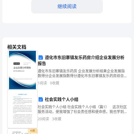
键
继续阅读
一
年，
我
素养；
们
相关文档
将
遵化市东旧寨镇友乐药房介绍企业发展分析
报告
继
遵化市东旧寨镇友乐药房 企业发展分析结果企业发展指
续
题。
数得分企业发展指数得分遵化市东旧寨镇友乐药房综合
得分说明：企业发展指数根据企业规模、企业创新、企
1
阅读
0
收藏
业风险、企业活力四个维度对企业发展情况进行评价。
推
3.加强健康教育和健康管
该企
进
社会实践个人小结
健
社会实践个人小结 社会实践个人小结（篇1） 这次社区
服务活动，使我增强了社会责任感和使命感，我也学到
了一些处理问题的技巧，与人沟通的技巧，受益匪
康
20
阅读
3
收藏
浅。 学校把社会作为实践的场所，让我们参与社会，
力；
在公
中
付费