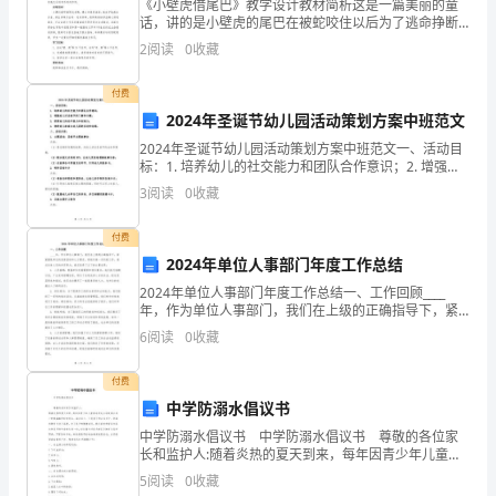
1、
《小壁虎借尾巴》教学设计教材简析这是一篇美丽的童
话，讲的是小壁虎的尾巴在被蛇咬住以后为了逃命挣断
目
了。它向小鱼姐姐、老牛伯伯、燕子阿姨借尾巴，终因
2
阅读
0
收藏
批
准
它们各自的尾巴都有用处丽借不到筋故事。它以“借”字为
的：
中心
付费
当
2024年圣诞节幼儿园活动策划方案中班范文
销
2024年圣诞节幼儿园活动策划方案中班范文一、活动目
标：1. 培养幼儿的社交能力和团队合作意识；2. 增强幼
儿对圣诞节的了解和兴趣；3. 提高幼儿的动手能力和创
售
3
阅读
0
收藏
造力；4. 增进幼儿家庭与幼儿园的互动和
的
付费
产
2024年单位人事部门年度工作总结
2024年单位人事部门年度工作总结一、工作回顾____
品
年，作为单位人事部门，我们在上级的正确指导下，紧
紧围绕单位的发展目标和人才需求，积极开展一系列的
6
阅读
0
收藏
存
工作。通过全体人员的共同努力，我们取得了以下的主
要
在
付费
中学防溺水倡议书
危
中学防溺水倡议书 中学防溺水倡议书 尊敬的各位家
长和监护人:随着炎热的夏天到来，每年因青少年儿童游
害
泳或玩水导致溺水身亡的惨痛事件时有发生。溺水死
5
阅读
0
收藏
亡，已是孩子的头号杀手，防溺水教育已刻不容缓。