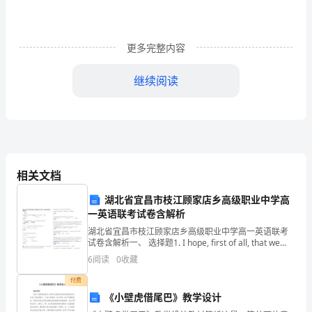
日
期：
更多完整内容
批
继续阅读
准：
日
期：
起
草
模
相关文档
拟
湖北省宜昌市枝江顾家店乡高级职业中学高
审
核
召
一英语联考试卷含解析
湖北省宜昌市枝江顾家店乡高级职业中学高一英语联考
回
试卷含解析一、 选择题1. I hope, first of all, that we
审
核
shall never lose _____ heart in
报
6
阅读
0
收藏
告
付费
审
《小壁虎借尾巴》教学设计
核