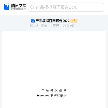
产
产品模拟召回报告DOC
品
产品模拟召回报告DOC
付费
模
3
阅读
收藏
（
来自
：
万文网
）
拟
召
回
报
告
DOC
产