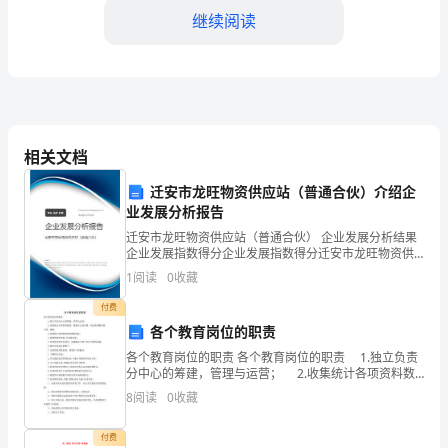
甲
继续阅读
方
（出
租
备保持良好的工作状态。
方）：
相关文档
第二条租赁期限
单
迁安市龙旺物资供应站（普通合伙）介绍企
业发展分析报告
位
迁安市龙旺物资供应站（普通合伙） 企业发展分析结果
限）个月。
名
企业发展指数得分企业发展指数得分迁安市龙旺物资供
应站（普通合伙）综合得分说明：企业发展指数根据企
1
阅读
0
收藏
业规模、企业创新、企业风险、企业活力四个维度对企
称：
业发
付费
法
（X）个月书面通知甲方。
各个教育岗位的职责
各个教育岗位的职责 各个教育岗位的职责 1.独立负责
定
第三条租金及付款方式
分中心的筹建，管理与运营； 2.收集统计各项资料数
据，根据中心的开展，制定和调整开展方案、战略；
代
8
阅读
0
收藏
3.组建和完善销售体系和销售团队；
3.
表
付费
（1）按（月/季/年）支付