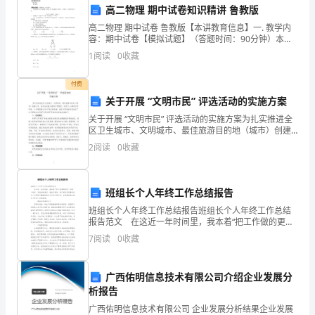
高二物理 期中试卷知识精讲 鲁教版
人：
（2）租金金额：（金额）
高二物理 期中试卷 鲁教版【本讲教育信息】一. 教学内
联
容：期中试卷【模拟试题】（答题时间：90分钟）本试
卷分第I卷（选择题）和第II卷（非选择题）两部分，共
1
阅读
0
收藏
系
100分。考试时间90分钟。第I卷（选择题
地
付费
关于开展 “文明市民” 评选活动的实施方案
户。
址：
关于开展 “文明市民” 评选活动的实施方案为扎实推进全
区卫生城市、文明城市、最佳旅游目的地（城市）创建
联
工作，提升全区城乡整体文明程度，形成“人人都是文明
2
阅读
0
收藏
形象，个个都是铜仁名片”的良好氛围，地区文明委决
系
服务，并可向乙方收取违约金。
电
第四条使用、保管和维修
班组长个人年终工作总结报告
话：
班组长个人年终工作总结报告班组长个人年终工作总结
报告范文 在这近一年时间里，我本着“把工作做的更好”
乙
这样一个目标，开拓创新意识，我在矿领导、部门领导
7
阅读
0
收藏
及同事们的关心与帮助下圆满的完成了各项本职工作，
拆解或改变设备的配置。
方
广西佑明信息技术有限公司介绍企业发展分
（承
析报告
的正常使用和保养。
租
广西佑明信息技术有限公司 企业发展分析结果企业发展