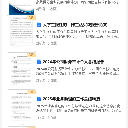
指数得分企业发展指数得分广西佑明信息技术有限公司
方）：
综合得分说明：企业发展指数根据企业规模、企业创
4
阅读
0
收藏
新、企业风险、企业活力四个维度对企业发展情况进行
评价。
单
付费
大学生报社的工作生活实践报告范文
位
大学生报社的工作生活实践报告范文大学生报社的实践
名
报告1几个月说起来那么长，可一眨眼的工夫，在《南方
周报》为期几 个月的实习今天就正式结束了。回想这几
2
阅读
0
收藏
个月，在磨砺自己的同时， 我对电视新闻有了更深的了
称：
解
付费
法
2024年公司财务审计个人总结报告
定
2024年公司财务审计个人总结报告一、简介本报告是对
2024年公司财务审计工作的总结，旨在全面评估公司财
代
务状况，发现存在的问题，并提出相应的改进意见，为
3
阅读
0
收藏
公司的经营活动提供决策依据。二、审计范围本次审计
表
付费
人：
2025年业务助理的工作总结精选
2025年业务助理的工作总结精选在21世纪这个信息高度
联
发达的时代，我们面临着前所未有的机遇与挑战。为了
把握这些机遇，我们需不断开拓新客户并维护老客户，
系
1
阅读
0
收藏
以确保公司的持续发展和市场竞争力。以下是我为实现
这