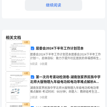
继续阅读
属
零
件
的
自修改和忽视操作规程。
相关文档
设
付费
备，
居委会2024下半年工作计划范本
停机处理。
居委会2024下半年工作计划范本居委会2024下半年工作
它
计划一、总体目标：致力于提升社区居民的幸福感和生
第三章压铸机工的安全措施
活品质，搭建和谐和互助的社区环境。二、社区建设与
9
阅读
0
收藏
具
管理1. 完善社区环境设施- 维护社区道路、人行
有
付费
第一次月考滚动检测卷-湖南张家界民族中学
关的安全操作规程和技术知识。
高
北师大版物理九年级电功和电功率难点解析A卷
（解析版）
湖南张家界民族中学北师大版物理九年级电功和电功率
温
难点解析 考试时间：90分钟；命题人：教研组考生注
意：1、本卷分第I卷（选择题）和第Ⅱ卷（非选择题）两
2
阅读
0
收藏
帽、防护眼镜、防护手套等。
高
部分，满分100分，考试时间90分钟2、答卷前，考
付费