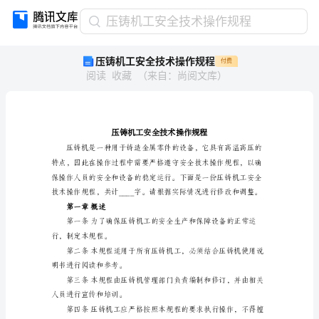
压
压铸机工安全技术操作规程
铸
压铸机工安全技术操作规程
付费
机
阅读
收藏
（
来自
：
尚阅文库
）
工
安
全
技
术
操
作