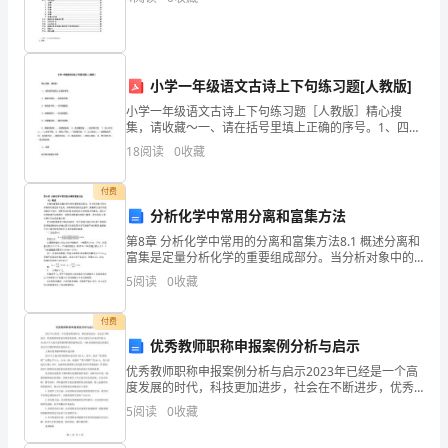
要
严
格
小学一年级语文古诗上下句练习题[人教版]
遵
小学一年级语文古诗上下句练习题［人教版］精心搜
集，请收藏～一、请在括号里填上正确的序号。1、四海
守
无闲田 , ,～粒粒皆辛苦。2、谁知盘中餐 , ,～手可摘星
18
阅读
0
收藏
辰。3、危楼高百尺 , ,～农夫犹饿死。4、
安
付费
全
分析化学中常用分离和富集方法
第8章 分析化学中常用的分离和富集方法8.1 概述分离和
技
富集是定量分析化学的重要组成部分。当分析对象中的
共存物质对测定有干扰时，如果采用控制反应条件、掩
5
阅读
0
收藏
术
蔽等方法仍不能消除其干扰时，就要将其分离,然后测
操
付费
优秀教师职称申报案例分析与启示
作
优秀教师职称申报案例分析与启示2023年已经是一个高
度发展的时代，科技更加进步，社会在不断进步，优秀
规
教师的需求显得愈发重要。故本文将结合未来时代特
5
阅读
0
收藏
点，从2018年上海市优秀教师职称的案例出发，分析该
程，
案