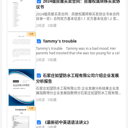
压
2024版房屋买卖合同：房屋权属转移买卖协
议书
的
进行操作，不得超负荷使用设备。
2024版房屋买卖合同：房屋权属转移买卖协议书本合同
目录一览1. 合同双方基本信息1.1 买方基本信息1.2 卖方
特
基本信息2. 房屋基本情况2.1 房屋坐落位置2.2 房屋面积
2
阅读
0
收藏
2.3 房屋产权类型2.
点，
付费
因
Tammy's trouble
Tammy's trouble Tammy was in a bad mood. Her
此
parents had insisted that she was too young for a cel
在
2
阅读
0
收藏
操
石家庄如望防水工程有限公司介绍企业发展
止，不能擅自操作，
作
分析报告
石家庄如望防水工程有限公司 企业发展分析结果企业发
过
展指数得分企业发展指数得分石家庄如望防水工程有限
公司综合得分说明：企业发展指数根据企业规模、企业
程
2
阅读
0
收藏
创新、企业风险、企业活力四个维度对企业发展情况进
行评
中
付费
需
和处理设备故障和隐患。
《最新初中英语语法讲义》
4
阅读
0
收藏