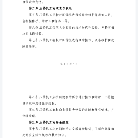
规
程
第一章概述
压
铸
行，制定本规程。
机
工
明书进行阅读和参考。
安
全
技
人员进行宣传和培训。
术
操
自修改和忽视。
作