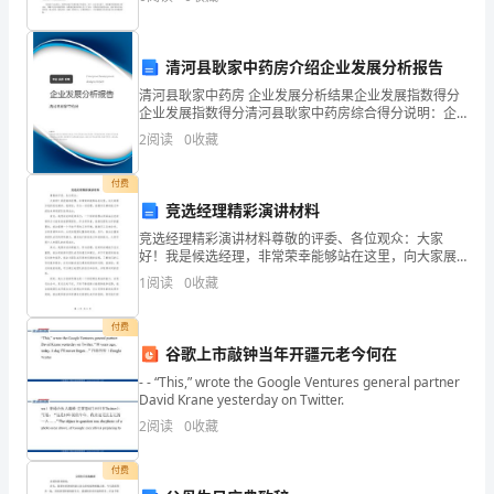
理,补肾安胎孕
区
劳
按原价赔偿。
清河县耿家中药房介绍企业发展分析报告
务
三、合同工期：
包
清河县耿家中药房 企业发展分析结果企业发展指数得分
企业发展指数得分清河县耿家中药房综合得分说明：企
工
业发展指数根据企业规模、企业创新、企业风险、企业
2
阅读
0
收藏
合
活力四个维度对企业发展情况进行评价。该企业的综合
评价
同
付费
郴
竞选经理精彩演讲材料
2
18
第页共页
州
竞选经理精彩演讲材料尊敬的评委、各位观众：大家
市
好！我是候选经理，非常荣幸能够站在这里，向大家展
示我的竞选演讲。我相信，作为一名经理，我拥有足够
建
1
阅读
0
收藏
的能力和经验来带领团队取得成功。首先，我想谈论的
设
是领导力。
付费
工
谷歌上市敲钟当年开疆元老今何在
程
- - “This,” wrote the Google Ventures general partner
劳
David Krane yesterday on Twitter.
务
2
阅读
0
收藏
包
工
付费