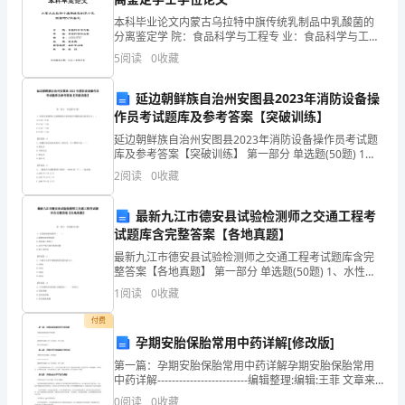
工程地点：郴州市白露塘镇
镇
本科毕业论文内蒙古乌拉特中旗传统乳制品中乳酸菌的
施工现场条件：以现场实际状况为准。
分离鉴定学 院：食品科学与工程专 业：食品科学与工程
平
学 号：110910787姓 名：张永亮指导教师：孟和毕力格
5
阅读
0
收藏
职 称：教
二、
工程承包范围及承包方式：
田
延边朝鲜族自治州安图县2023年消防设备操
村
作员考试题库及参考答案【突破训练】
延边朝鲜族自治州安图县2023年消防设备操作员考试题
发
库及参考答案【突破训练】 第一部分 单选题(50题) 1、
线型光束感烟火灾探测器的光束轴线至顶棚的垂直距离
包
2
阅读
0
收藏
宜为（ ）A.0.3m～0.5mB.
3
人：
最新九江市德安县试验检测师之交通工程考
试题库含完整答案【各地真题】
车，场内运输。
承
最新九江市德安县试验检测师之交通工程考试题库含完
包
4
整答案【各地真题】 第一部分 单选题(50题) 1、水性路
面标线涂料（ ）。A.耐磨和抗滑性能好B.重涂施工难度
1
阅读
0
收藏
人：
大C.存在严重污染环境的问题D
品。
付费
10#15#
孕期安胎保胎常用中药详解[修改版]
馨
第一篇：孕期安胎保胎常用中药详解孕期安胎保胎常用
6
园
中药详解-------------------------编辑整理:编辑:王菲 文章来
源：代孕 新浪黄芩:清热安胎用第二篇：孕期巧用中医调
小
0
阅读
0
收藏