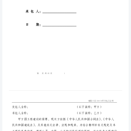
同
郴
州
市
建
设
工
程
劳
务
发包人：
包
工
承包人：