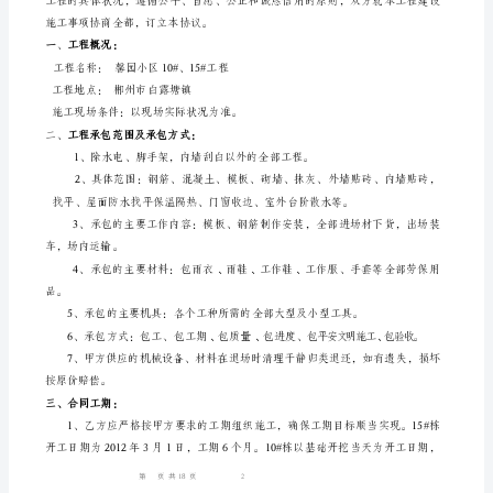
施
工
合
日期：
同
工
程
名
称：
馨
园
小
1
18
第页共页
区
10#15#