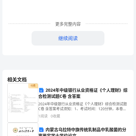
栋
工
更多完整内容
程
工
继续阅读
程
地
点：
郴
相关文档
付费
州
2024年中级银行从业资格证《个人理财》综
合检测试题C卷 含答案
市
施工事项协商全都，订立本协议。
2024年中级银行从业资格证《个人理财》综合检测试题
C卷 含答案考试须知：1、考试时间：120分钟，本卷满
白
、
一工程概况：
分为100分。 2、请首先按要求在试卷的指定位置填写您
1
阅读
0
收藏
的姓名、准考证号等信息。 3、请仔细阅读
露
工程名称：馨园小区10#、15#工程
内蒙古乌拉特中旗传统乳制品中乳酸菌的分
塘
离鉴定学士学位论文