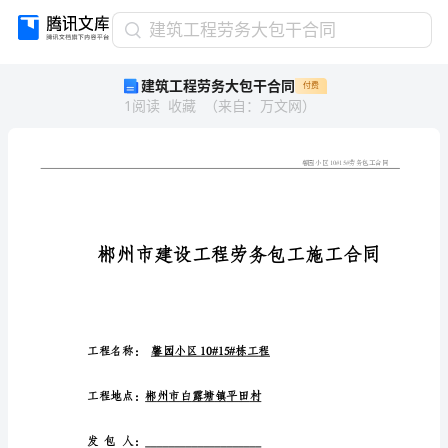
建
建筑工程劳务大包干合同
筑
建筑工程劳务大包干合同
付费
工
1
阅读
收藏
（
来自
：
万文网
）
程
劳
务
大
包
干
合