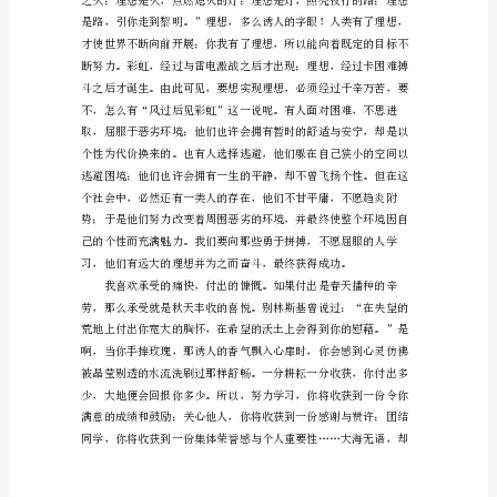
道
者
多
助，
失
道
者
寡
助。
——
题
记