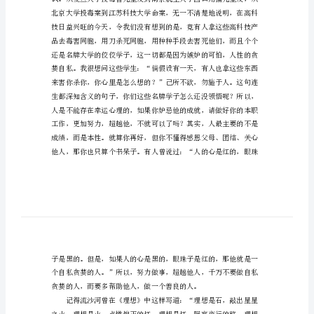
学
会
做
人
为
主
脚石，影响着你的一生。
题
的
作
文
得