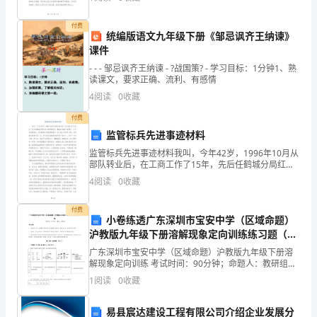
们祖国未来的期待。中国，拥有着五千年的悠久历史，
者
曾经是世
付费
说：
统编版语文九年级下册《邹忌讽齐王纳谏》
课件
“鸟
- - - 邹忌讽齐王纳谏 - ?战国策? - 学习目标：1分钟1、熟
读课文，要求正确、流利、有感情
语
4
阅读
0
收藏
花
付费
香、
监管标兵先进事迹材料
监管标兵先进事迹材料我叫，今年42岁，1996年10月从
清
部队转业后，在工商工作了15年，先后任鹤城分局红星
工商所副所长、鹤城分局商广
风
4
阅读
0
收藏
吹
付费
小卷练透广东深圳市宝安中学（区域命题）
拂
沪教版九年级下册溶解现象定向训练练习题（含
答案详解）
广东深圳市宝安中学（区域命题）沪教版九年级下册溶
的
解现象定向训练 考试时间：90分钟；命题人：教研组考
生注意：1、本卷分第I卷（选择题）和第Ⅱ卷（非选择
西
1
阅读
0
收藏
题）两部分，满分100分，考试时间90分钟2、答卷
湖
易县宸达建设工程有限公司介绍企业发展分