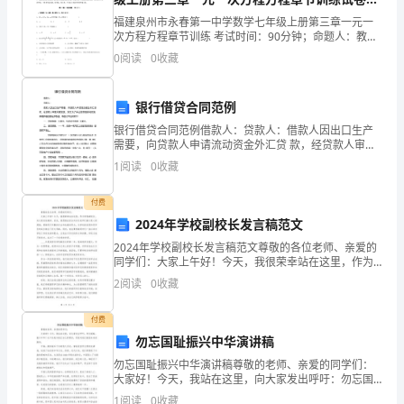
的
（含答案详解版）
福建泉州市永春第一中学数学七年级上册第三章一元一
秋
次方程方程章节训练 考试时间：90分钟；命题人：教研
组考生注意：1、本卷分第I卷（选择题）和第Ⅱ卷（非选
0
阅读
0
收藏
天
择题）两部分，满分100分，考试时间90分钟2、
最
银行借贷合同范例
美，
银行借贷合同范例借款人：贷款人：借款人因出口生产
需要，向贷款人申请流动资金外汇贷 款，经贷款人审查
同意发放。双方为了保证贷款的顺利实施, 并维护各自的
一
1
阅读
0
收藏
经济权益，特签订本合同如下：一、 贷款金额：万美元
种
付费
丰
2024年学校副校长发言稿范文
2024年学校副校长发言稿范文尊敬的各位老师、亲爱的
裕
同学们：大家上午好！今天，我很荣幸站在这里，作为
学校副校长，向大家发表演讲。首先，我想借此机会向
2
阅读
0
收藏
富
各位老师们致以衷心的感谢，感谢您们辛勤的付出和执
着的
饶
付费
勿忘国耻振兴中华演讲稿
的
勿忘国耻振兴中华演讲稿尊敬的老师、亲爱的同学们：
大家好！今天，我站在这里，向大家发出呼吁：勿忘国
美。”
耻，振兴中华！这不仅是对我们自己的要求，更是对我
1
阅读
0
收藏