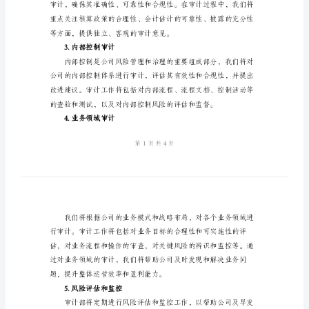
计
部
工
作
计
二、部门工作计划
划
1.审计计划制定
一、
总
体
目
2.财务报告审计
标
审
计