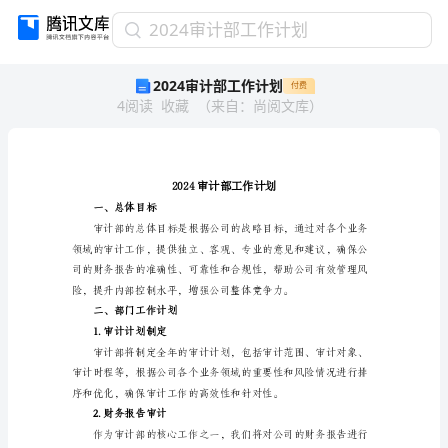
2024
2024审计部工作计划
审
2024审计部工作计划
付费
计
4
阅读
收藏
（
来自
：
尚阅文库
）
部
工
作
计
划
2024
一、总体目标
审