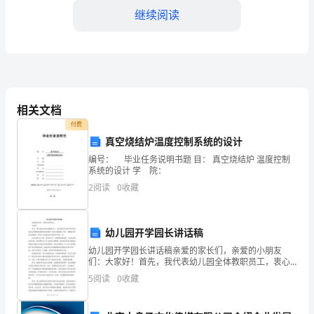
略
继续阅读
目
标，
通
过
相关文档
付费
对
真空烧结炉温度控制系统的设计
各
编号： 毕业任务说明书题 目： 真空烧结炉 温度控制
系统的设计 学 院：
题，提升整体运营效
个
2
阅读
0
收藏
5.风险评估和监控
业
务
幼儿园开学园长讲话稿
幼儿园开学园长讲话稿亲爱的家长们，亲爱的小朋友
领
们：大家好！首先，我代表幼儿园全体教职员工，衷心
地向各位家长和小朋友们表示热烈的欢迎和美好的祝
域
5
阅读
0
收藏
愿！在这个特别的日子里，我感到非常荣幸和激动，因
为今天是我们
的