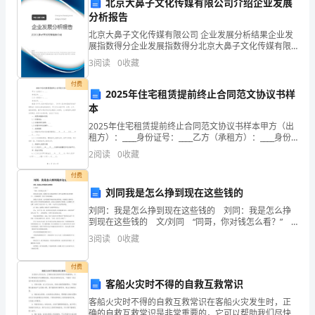
北京大鼻子文化传媒有限公司介绍企业发展
审
分析报告
解决风险问题。
北京大鼻子文化传媒有限公司 企业发展分析结果企业发
计
展指数得分企业发展指数得分北京大鼻子文化传媒有限
6.专业素质提升
公司综合得分说明：企业发展指数根据企业规模、企业
工
3
阅读
0
收藏
创新、企业风险、企业活力四个维度对企业发展情况进
行评
作，
付费
2025年住宅租赁提前终止合同范文协议书样
本
提
2025年住宅租赁提前终止合同范文协议书样本甲方（出
供
租方）：____身份证号：____乙方（承租方）：____身份
证号：____根据《中华人民共和国合同法》、《中华人民
2
阅读
0
收藏
独
共和国城市房地产管理法》及相关法
付费
立、
7.信息技术审计
刘同我是怎么挣到现在这些钱的
客
刘同：我是怎么挣到现在这些钱的 刘同：我是怎么挣
到现在这些钱的 文/刘同 “同哥，你对钱怎么看？”
收到这条信息时，我刚好看完吴晓波老师的《把生命浪
观、
3
阅读
0
收藏
费在美好的事物上》，里面刚好有一段关于金钱的
专
付费
业
客船火灾时不得的自救互救常识
客船火灾时不得的自救互救常识在客船火灾发生时，正
的
确的自救互救常识是非常重要的，它可以帮助我们尽快