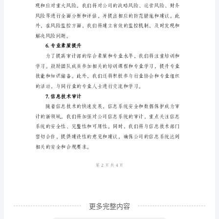
部
的
总
3.内部控制审计
体
目
标
是
根
4.业务领域审计
据
公
司
的
更多完整内容
战