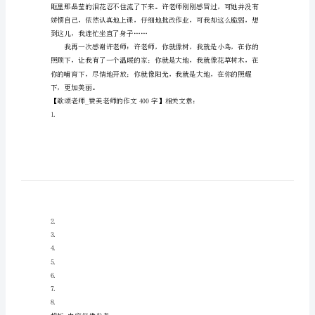
文
最值得我赞美。
400
字
歌
颂
老
师
赞
美
老
师
的