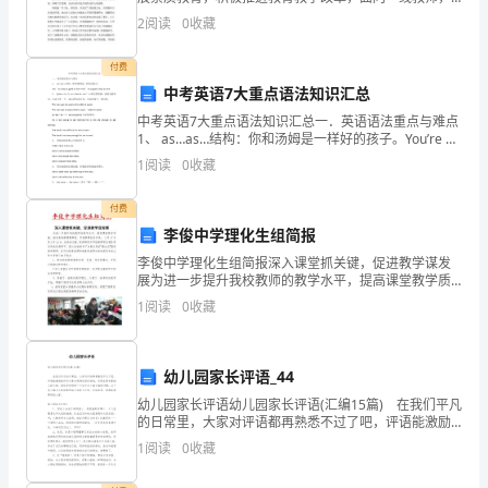
她
发挥同伴互助、专家引领作用，努力营造“比、学、赶、
2
阅读
0
收藏
帮”的教学研讨气氛，给教师成长搭建一个研究平台
们
付费
用
中考英语7大重点语法知识汇总
自
中考英语7大重点语法知识汇总一．英语语法重点与难点
1、 as…as…结构：你和汤姆是一样好的孩子。You’re a
己
boy as good as Tom.=You’re as good a boy a
1
阅读
0
收藏
的
付费
汗
李俊中学理化生组简报
李俊中学理化生组简报深入课堂抓关键，促进教学谋发
水
展为进一步提升我校教师的教学水平，提高课堂教学质
量，推动我校新课程研究，实践新课改的步伐， 3月17
1
阅读
0
收藏
把
日至3月19日，应我校之邀，县教研室中学组教研员在教
我
幼儿园家长评语_44
们
幼儿园家长评语幼儿园家长评语(汇编15篇) 在我们平凡
的日常里，大家对评语都再熟悉不过了吧，评语能激励
这
被评价对象向更高的目标前进，实现在原有基础上的飞
1
阅读
0
收藏
跃。相信写评语是一个让许多人都头痛的问题，以
些