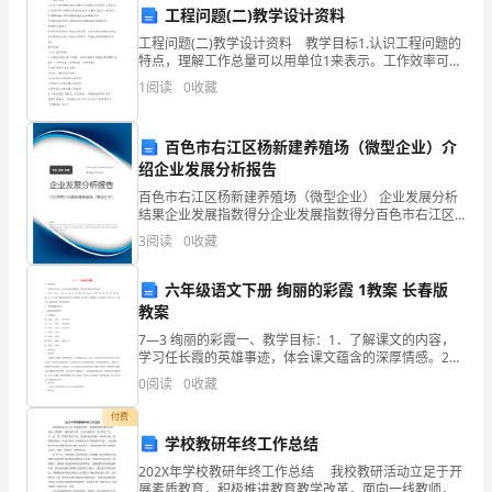
是
工程问题(二)教学设计资料
蜡
工程问题(二)教学设计资料 教学目标1.认识工程问题的
特点，理解工作总量可以用单位1来表示。工作效率可以
烛，
用单位时间内完成工作量的几分之一来表示。2.理解掌握
1
阅读
0
收藏
工程问题的数量关系和解答方法。3.培养学生
老
百色市右江区杨新建养殖场（微型企业）介
师
绍企业发展分析报告
是
百色市右江区杨新建养殖场（微型企业） 企业发展分析
结果企业发展指数得分企业发展指数得分百色市右江区
园
杨新建养殖场（微型企业）综合得分说明：企业发展指
3
阅读
0
收藏
数根据企业规模、企业创新、企业风险、企业活力四个
丁，
维度
六年级语文下册 绚丽的彩霞 1教案 长春版
老
教案
7—3 绚丽的彩霞一、教学目标：1．了解课文的内容，
师
学习任长霞的英雄事迹，体会课文蕴含的深厚情感。2．
学习8个生字，“祸、峦、铭、坎、阅、漏、俺”认识10个
是
0
阅读
0
收藏
生字“坎、阅、纠、菅、殴、辜、瘤、沓、捅
雨
付费
学校教研年终工作总结
露，
202X年学校教研年终工作总结 我校教研活动立足于开
展素质教育，积极推进教育教学改革，面向一线教师，