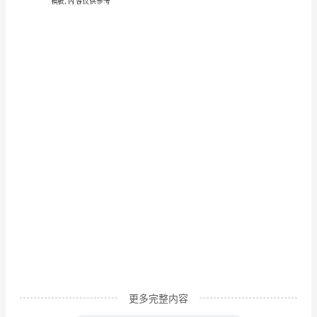
作
到这儿，我连忙坐直了身子……
文
400
字
歌
下，更加美丽。
颂
老
1.
师
_
赞
美
老
更多完整内容