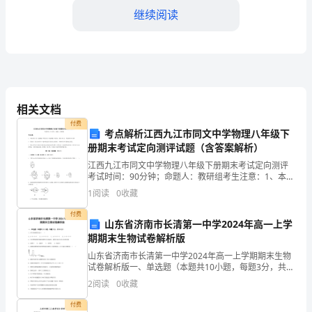
师
继续阅读
的
作
2.
文
400
3.
相关文档
字
4.
付费
考点解析江西九江市同文中学物理八年级下
5.
册期末考试定向测评试题（含答案解析）
人
江西九江市同文中学物理八年级下册期末考试定向测评
6.
考试时间：90分钟；命题人：教研组考生注意：1、本卷
们
分第I卷（选择题）和第Ⅱ卷（非选择题）两部分，满分
1
阅读
0
收藏
7.
100分，考试时间90分钟2、答卷前，考生务必用
常
付费
8.
山东省济南市长清第一中学2024年高一上学
说：
期期末生物试卷解析版
模板,内容仅供参考
山东省济南市长清第一中学2024年高一上学期期末生物
老
试卷解析版一、单选题（本题共10小题，每题3分，共
30分）1、ATP的结构简式是（ ）A．A—P～P—P B．A
2
阅读
0
收藏
师
—P—P～P C．A
付费