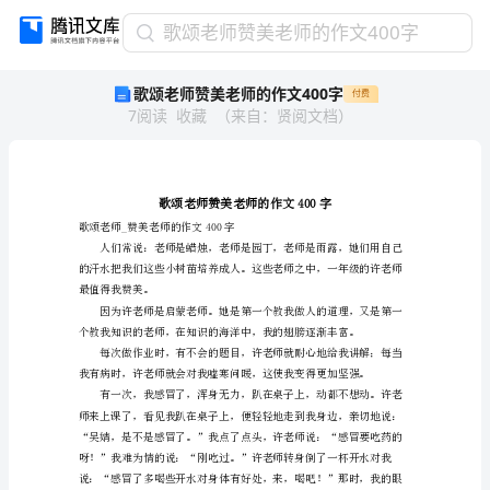
歌
歌颂老师赞美老师的作文400字
颂
歌颂老师赞美老师的作文400字
付费
老
7
阅读
收藏
（
来自
：
贤阅文档
）
师
赞
美
老
师
的
歌颂老师_赞美老师的作文400字
作