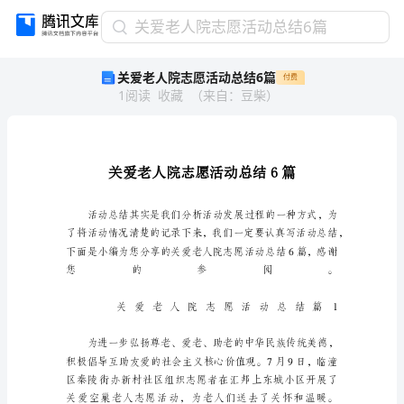
关
关爱老人院志愿活动总结6篇
爱
关爱老人院志愿活动总结6篇
付费
老
1
阅读
收藏
（
来自
：
豆柴
）
人
院
志
愿
活
动
总