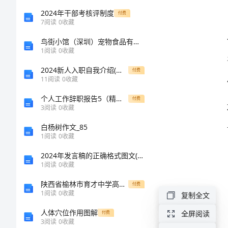
产：
2024年干部考核评制度
付费
7
阅读
0
收藏
总
鸟街小馆（深圳）宠物食品有限公司介绍企业发展分析报告
1
阅读
0
收藏
结
2024新人入职自我介绍(必备)
付费
11
阅读
0
收藏
培
个人工作辞职报告5（精选模板）
付费
训
3
阅读
0
收藏
1.
白杨树作文_85
内
1
阅读
0
收藏
容，
2024年发言稿的正确格式图文(4篇)
1
阅读
0
收藏
接
陕西省榆林市育才中学高中历史人民版导学案 必修三5-1文化事业的曲折发展
付费
1
阅读
0
收藏
复制全文
受
人体穴位作用图解
全屏阅读
付费
3
阅读
0
收藏