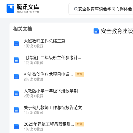
安
全
相关文档
安全教育座谈
教
大班教师工作总结三篇
育
1
阅读
0
收藏
【精编】二年级班主任参考计划范文
座
1
阅读
0
收藏
谈
刃针微创治疗术项目申请报告——中医八诊室 (2)
付费
3
阅读
0
收藏
会
人教版小学一年级下册数学期中测试卷及参考答案（综合题）
2
阅读
0
收藏
学
关于幼儿教师工作总结报告范文
习
1
阅读
0
收藏
2025年建筑工程吊篮租赁合同模板
付费
心
1
阅读
0
收藏