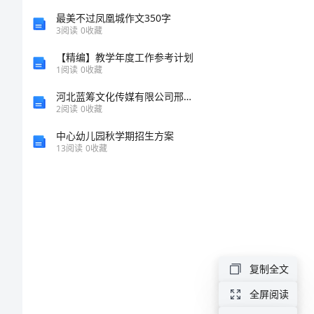
得
最美不过凤凰城作文350字
3
阅读
0
收藏
体
【精编】教学年度工作参考计划
1
阅读
0
收藏
会
河北蓝筹文化传媒有限公司邢台桥东分公司介绍企业发展分析报告
2
阅读
0
收藏
安
中心幼儿园秋学期招生方案
全
13
阅读
0
收藏
教
育
座
谈
会
复制全文
学
全屏阅读