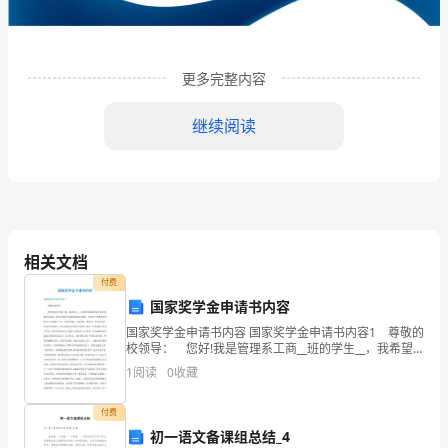
企
业
更多完整内容
发
展
继续阅读
分
析
结
相关文档
果
付费
企
国家奖学金申请书内容
业
国家奖学金申请书内容 国家奖学金申请书内容1 尊敬的
1
企业发展分析结果
校领导： 您好!我是管理系工商__班的学生__，我希望
申请国家助学金来缓解经济问题，现在我详细介绍我的
发
1
阅读
0
收藏
家庭经济情况。我家住广西贵港市覃塘区石卡镇
展
1.1
企业发展指数得分
付费
初一语文备课组总结_4
指