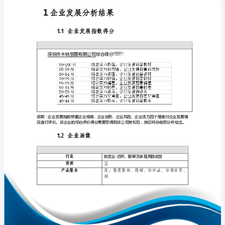
报
告
深
圳
免责声明:
市
卡
如需引用或合作，请与我方联系:
纳
贸
易
有
限
1
公
司