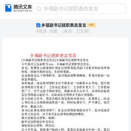
乡
乡镇副书记就职表态发言
镇
乡镇副书记就职表态发言
付费
副
8
阅读
收藏
（
来自
：
万文网
）
书
记
就
职
表
[]
态
xxx
发