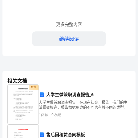
副
书
更多完整内容
记
就
继续阅读
职
共同创造更加美好的明天
**!
副镇长任职表态发言
表
态
感谢
!
发
相关文档
付费
言
大学生做兼职调查报告_6
今
大学生做兼职调查报告 在现在社会，报告与我们的生
活紧密相连，报告根据用途的不同也有着不同的类型。
天
那么大家知道标准正式的报告格式吗？以下是小编为大
1
阅读
0
收藏
家整理的大学生做兼职调查报告，欢迎阅读与收藏。大
学
组
己，才能更好地为广大老百姓
织
售后回租赁合同模板