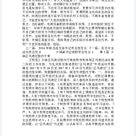
[乡
镇
副
**
书
;
记
(..)
稿《乡镇副书记就职表态发言》。
就
职
老百姓办实事，解难题，谋福利。
表
;
态
**
发
言]
乡
镇