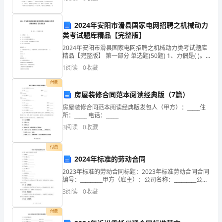
都会撒谎的，我也不例外哦。我为了不做作业，就
表
2024年安阳市滑县国家电网招聘之机械动力
8
态
类考试题库精品【完整版】
发
2024年安阳市滑县国家电网招聘之机械动力类考试题库
精品【完整版】 第一部分 单选题(50题) 1、力偶是( )。
A.一对大小相等的力B.一对大小相等方向相反的力C.一对
1
言。
1
阅读
0
收藏
大小相等、方向相相距
“”
首
付费
房屋装修合同范本阅读经典版（7篇）
先，
房屋装修合同范本阅读经典版发包人（甲方）：_____住
所：_____ 电话：_____
我
3
阅读
0
收藏
要
付费
衷
2024年标准的劳动合同
心
2023年标准的劳动合同标题：2023年标准劳动合同合同
编号：_________甲方（雇主）：公司名称：_________公司
感
地址：_________法定代表人：_________联系电话：_____
3
阅读
0
收藏
谢
付费