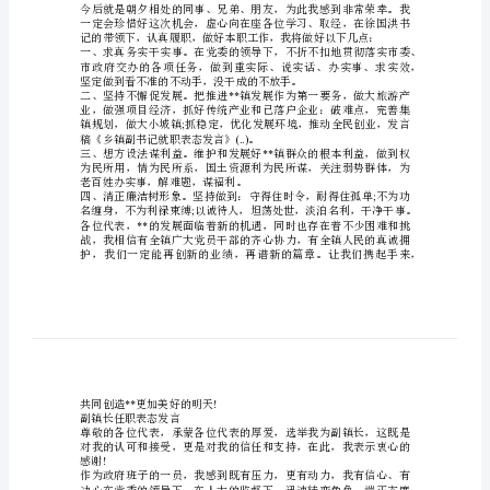
教育，感谢对我的信任、支持
言
希望和重托。
乡
镇
副
书
记
职守，勤奋工作。
就
职
再次感谢各位领导。谢谢
!
表
副书记任职就任表态发言
尊敬的各位领导，同志们：
态
**
发
言