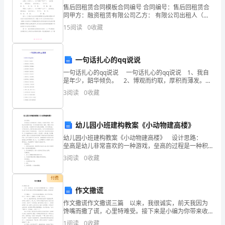
售后回租赁合同模板合同编号 合同编号：售后回租赁合
上
”
同甲方：融资租赁有限公司乙方： 有限公司出租人（买
受人）：（以下简称“甲方”） 法定地址： 通讯地址： 法
任
15
阅读
0
收藏
定代表人：
命
一句话扎心的qq说说
受广大老百姓的监督、检验。
我
2O16
一句话扎心的qq说说 一句话扎心的qq说说 1、我自
为
是年少，韶华倾负。 2、博观而约取，厚积而薄发。
3、得道者多助，失道者寡助。 4、感时思报国，拔剑
3
阅读
0
收藏
镇正风肃纪整改方案
起蒿莱。 5、捐躯赴国难，视死忽如
xxx，
乡
幼儿园小班建构教案《小动物建高楼》
镇
幼儿园小班建构教案《小动物建高楼》 设计思路：
垒高是幼儿非常喜欢的一种游戏，垒高的过程是一种积
副
极主动的思维过程，可以促进孩子视觉、触觉、想象力
3
阅读
0
收藏
和创造力的发展。小班孩子动作发展比较缓慢，动作协
书
调
付费
1.
记
作文撒谎
就
作文撒谎作文撒谎三篇 以来，我很诚实，前天我因为
2.
馋嘴而撒了谎，心里特难受。接下来是小编为你带来收
集整理的作文撒谎，欢迎阅读！ 作文撒谎1 有时大家
职
1
阅读
0
收藏