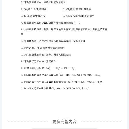
综
合
检
23
测
试
卷
解
析
版
更多完整内容