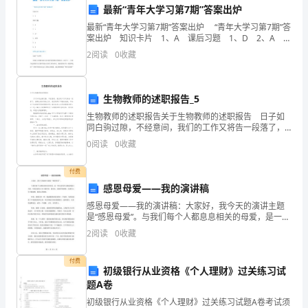
期
最新“青年大学习第7期”答案出炉
期
最新“青年大学习第7期”答案出炉 “青年大学习第7期”答
案出炉 知识卡片 1、A 课后习题 1、D 2、A
3、AC 4、ABCD 5、D 6、D 青年大学习践行学
中
2
阅读
0
收藏
习 动员广
考
蓝
生物教师的述职报告_5
试
生物教师的述职报告关于生物教师的述职报告 日子如
化
同白驹过隙，不经意间，我们的工作又将告一段落了，
回顾这段时间的工作，我们取得了不错的成绩，不妨坐
0
阅读
0
收藏
学
C．加水溶解，用pH试纸测溶液的酸碱性
下来好好写写述职报告吧！我们该怎么去写述职报告
呢？
综
付费
D
感恩母爱——我的演讲稿
合
感恩母爱——我的演讲稿：大家好，我今天的演讲主题
8、下列离子方程式中，正确的是
是“感恩母爱”。与我们每个人都息息相关的母爱，是一种
检
无法用语言描述的强大力量。母爱是我们人生中最珍
2
阅读
0
收藏
2-
-
贵，最无私，最深厚的感情，是我们人生中最温暖，最
测
2
2
窝心的
付费
试
初级银行从业资格《个人理财》过关练习试
题A卷
卷
初级银行从业资格《个人理财》过关练习试题A卷考试须