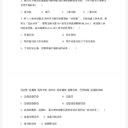
一
请考生注意：
上
学
效。
期
期
中
考
A．B．
试
C．D．
化
灰来干燥的是()
学