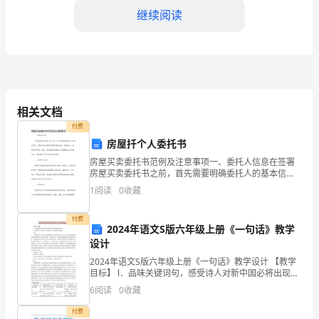
2024
继续阅读
年
茂
名
市
相关文档
重
付费
房屋扦个人委托书
点
房屋买卖委托书范例及注意事项一、委托人信息在签署
中
房屋买卖委托书之前，首先需要明确委托人的基本信
息。委托人应当提供详细的身份信息，包括全名、身份
1
阅读
0
收藏
A．氢氧化钡溶液B．氢氧化钠溶液
证号码等。此外，还需要说明委托人与被委托人之间的
学
关系，确保
付费
高
C．氯化钠溶液D．硝酸钡溶液
2024年语文S版六年级上册《一句话》教学
设计
一
6、下列实验过程中，始终无明显现象的是
2024年语文S版六年级上册《一句话》教学设计 【教学
上
目标】 l．品味关键词句，感受诗人对新中国必将出现的
坚定信念。 2．通过朗读，感受闻一多新诗的美，培养阅
6
阅读
0
收藏
读新诗的兴趣。 说
学
付费