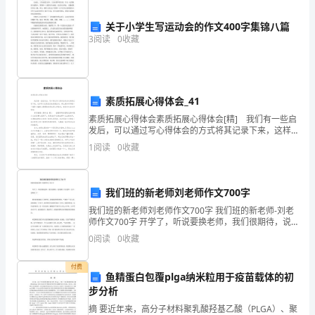
专题五：作业与命题案例评析
继
六、培训方式
关于小学生写运动会的作文400字集锦八篇
续
3
阅读
0
收藏
教
题。
育
素质拓展心得体会_41
的
素质拓展心得体会素质拓展心得体会[精] 我们有一些启
主
发后，可以通过写心得体会的方式将其记录下来，这样
校教师开展研修。
可以记录我们的思想活动。那么要如何写呢？下面是小
1
阅读
0
收藏
要
编精心整理的素质拓展心得体会，希望对大家有所帮
七、各专题培训安排计划：
内
2011年7、8月
我们班的新老师刘老师作文700字
容，
我们班的新老师刘老师作文700字 我们班的新老师-刘老
师作文700字 开学了，听说要换老师，我们很期待，说
而
要换什么好老师。这不，老师来了！ 我们赶紧端端正正
0
阅读
0
收藏
2011年9月
地坐好，迎接新老师的到来。“来啦！”
“命
付费
好
鱼精蛋白包覆plga纳米粒用于疫苗载体的初
教学实践，撰写一篇教育叙事或反思材料。
步分析
题”
摘 要近年来，高分子材料聚乳酸羟基乙酸（PLGA）、聚
2011年10月