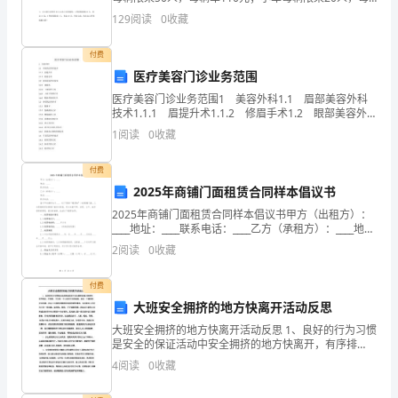
辆车50元，怎样租车更省钱？2、从甲城往乙城运24吨
他
129
阅读
0
收藏
货物，载重5吨的大卡车运一趟，运费110元
们
付费
在
医疗美容门诊业务范围
医疗美容门诊业务范围1 美容外科1.1 眉部美容外科
审
技术1.1.1 眉提升术1.1.2 修眉手术1.2 眼部美容外
科技术1.2.1 重睑术1.2.2 下睑袋矫正术1.2.3 上睑下
1
阅读
0
收藏
计
垂矫正术1.2.4
工
付费
2025年商铺门面租赁合同样本倡议书
作
2025年商铺门面租赁合同样本倡议书甲方（出租方）：
____地址：____联系电话：____乙方（承租方）：____地
中
址：____联系电话：____鉴于甲方拥有位于____（以下简
2
阅读
0
收藏
称“租赁物”）的商铺
扮
付费
演
大班安全拥挤的地方快离开活动反思
着
大班安全拥挤的地方快离开活动反思 1、良好的行为习惯
是安全的保证活动中安全拥挤的地方快离开，有序排
重
队，不拥挤，不仅是一个人良好行为的体现，也是一个
4
阅读
0
收藏
重要的安全因素。社会上出现的因拥挤而造成的恶性事
要
故，也