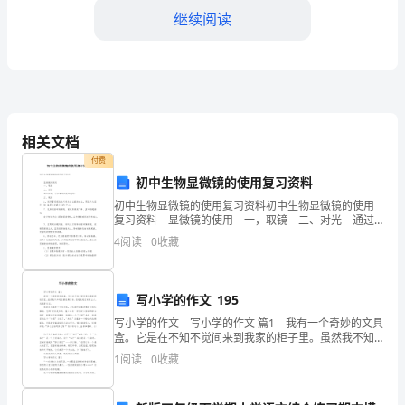
内
继续阅读
部
或
外
部
相关文档
时性。
的
付费
初中生物显微镜的使用复习资料
高
初中生物显微镜的使用复习资料初中生物显微镜的使用
复习资料 显微镜的使用 一，取镜 二、对光 通过
级
目镜，可以看到白亮的视野。 三、观察 1．把所要观
4
阅读
0
收藏
察的玻片标本放在载物台上，用
确保其符合相关法规和标准。
职
位，
写小学的作文_195
负
写小学的作文 写小学的作文 篇1 我有一个奇妙的文具
盒。它是在不知不觉间来到我家的柜子里。虽然我不知
责
保其合规性，并提供改进建议。
道它曾经属于谁，但是我是它的新主人，我很喜欢
1
阅读
0
收藏
它。 我的文具盒是一个长方体，是红颜色的像是熟
审