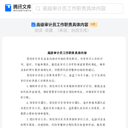
高
高级审计员工作职责具体内容
级
高级审计员工作职责具体内容
付费
审
阅读
收藏
（
来自
：
尚阅文库
）
计
员
工
作
职
责
具