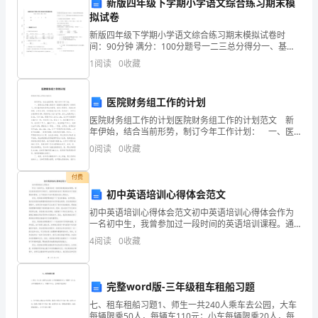
新版四年级下学期小学语文综合练习期末模
计
拟试卷
工
新版四年级下学期小学语文综合练习期末模拟试卷时
间：90分钟 满分：100分题号一二三总分得分一、基础
作
练习(40分)1. 给划线字选择正确读音崩______溃（bēn
1
阅读
0
收藏
bēng） 跋涉__
的
医院财务组工作的计划
计
医院财务组工作的计划医院财务组工作的计划范文 新
划、
年伊始，结合当前形势，制订今年工作计划： 一、医
总结：
院总业务量大致恒定（指医保总量恒定）的情况下，财
0
阅读
0
收藏
组
务赢利结构显得成为重要，我院主要是医、药的比例
织、
付费
初中英语培训心得体会范文
实
初中英语培训心得体会范文初中英语培训心得体会作为
一名初中生，我曾参加过一段时间的英语培训课程。通
施
过这段时间的学习和练习，我深刻地体会到了英语培训
4
阅读
0
收藏
对于我的帮助和影响。以下是我对于初中英语培训的心
和
得体会。
性。
报
完整word版-三年级租车租船习题
告。
七、租车租船习题1、师生一共240人乘车去公园，大车
每辆限乘50人，每辆车110元；小车每辆限乘20人，每