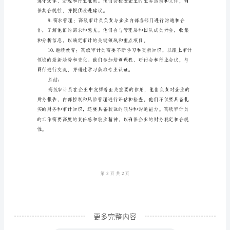
责
和违规行为。
具
体
内
容
高
级
审
计
员
是
企
业
更多完整内容