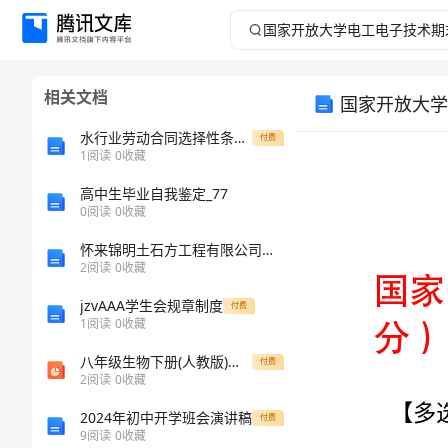
国
家
相关文档
国家开放大学
开
水行业劳动合同选择性条款研究
付费
放
1
阅读
0
收藏
高中生毕业自我鉴定_77
大
0
阅读
0
收藏
学
怀来锦明土石方工程有限公司介绍企业发展分析报告
分）
2
阅读
0
收藏
电
jzvAAA学生会规章制度
付费
1
阅读
0
收藏
工
八年级生物下册(人教版)作业：第七单元 第二章第二节 基因在亲子代间的传递课件
付费
电
2
阅读
0
收藏
2024年初中开学班会演讲稿
付费
子
9
阅读
0
收藏