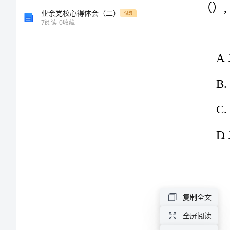
技
业余党校心得体会（二）
付费
B.
7
阅读
0
收藏
术
C.
期
【答案】AD
末
考
试
复
A.发电机铁
习
B.电磁铁
复制全文
资
C.永久磁铁
全屏阅读
D.变压器铁