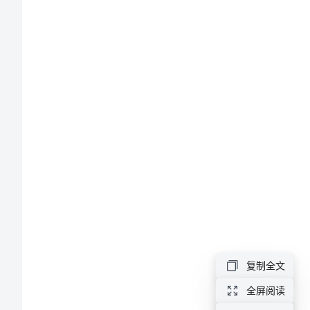
文
学
现实。
会
面
对
现
实
的
生
活
复制全文
作
文
全屏阅读