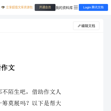
立享超值文库资源包
我的资料库
开通会员
Login 腾讯文档
编辑文档