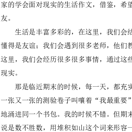
懂得是友谊；我们会遇到很多老师，他们教会我们知识和做人；在
这里，我们会经历很多很多事情，通过这些事情，我们学会了面对
那是临近期末的时候，每一天，都充实”得让人透不过气来。
一张又一张的测验卷子叫嚷着“我最重要”，从四面八方迫不及待
地涌进同一个书包。我的时候不错。但期末，老师布置的卷子可以
说是数不胜数，用堆积如山这个词来形容一点也不假。
好不容易熬到了考试，同学们都一言不发地默默做着考卷。考
场上一片寂静，只听见挪动笔尖的“沙沙”声，我也不例外。做完
后，我却只是漫不经心地看了一遍考卷后，躲在抽屉里看着书。直
到卷考老师叫收卷了，才合上书本。
到了发卷那天，等到老师报成绩时，我不禁大吃一惊。我的才