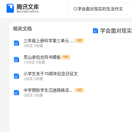
学
会
相关文档
学会面对现实
面
三年级上册科学第三单元 天气 测试卷-教科版及答案【历年真题】
付费
对
3
阅读
0
收藏
荒山承包合同书模板
现
付费
10
阅读
0
收藏
实
小学生关于70周年纪念日征文
2
阅读
0
收藏
的
中学预防学生沉迷网络活动总结
付费
0
阅读
0
收藏
生
活
友。
作