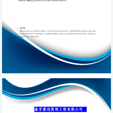
公
司
介
专业品质权威
绍
企
业
发
展
分