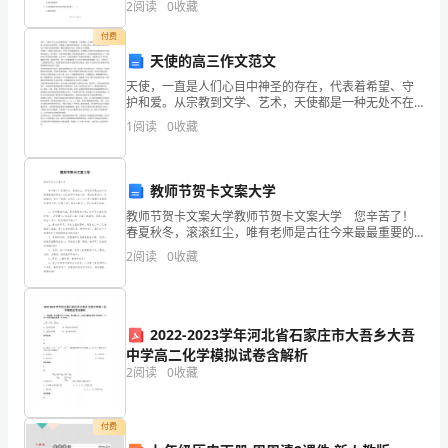
资质
空
2
阅读
0
收藏
分
证号等信息。 3、请仔细阅读各种题目的回答
产品服务
付费
南
器、
天使的高三作文范文
京
天使，一直是人们心目中神圣的存在，代表着希望、守
护和爱。从宗教到文学、艺术，天使都是一种无处不在
雷
1.3
发展历程
的角色，引领着人们追求美好和纯洁。作为高三学生，
1
阅读
0
收藏
探究天使的世界不仅可以打开我们的思维和想象，更能
迎
加强我们
装
教师节贺卡文案大学
2
教师节贺卡文案大学教师节贺卡文案大学 您辛苦了！
饰
春夏秋冬，滚滚红尘，唯有老师是古往今来最最重要的
职业！在这教师节来临之际，愿您桃李成行、幸福满
工
2
阅读
0
收藏
兜！育天下栋梁，过快乐人生！以下是小编帮大家整理
的教
程
有
2022-2023学年河北省石家庄市大吾乡大吾
中学高二化学模拟试卷含解析
限
2
阅读
0
收藏
公
司
付费