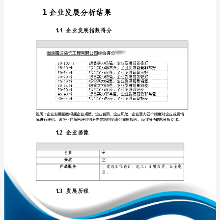
析
报
告
南
免责声明:
京
如需引用或合作，请与我方联系:
雷
迎
装
饰
工
程
1
有