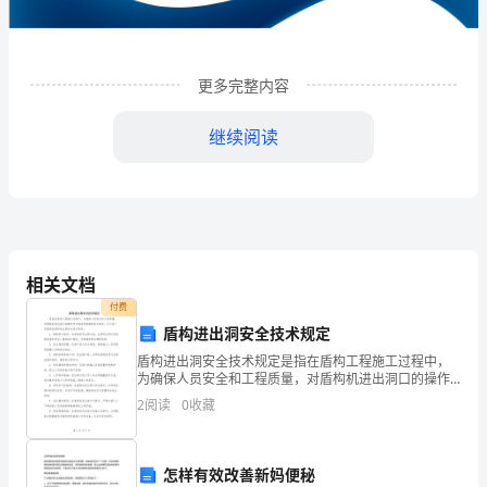
限
公
司
更多完整内容
企
继续阅读
业
发
展
分
相关文档
析
付费
盾构进出洞安全技术规定
结
盾构进出洞安全技术规定是指在盾构工程施工过程中，
1
企业发展分析结果
果
为确保人员安全和工程质量，对盾构机进出洞口的操作
进行规范和限制的技术规定。以下是一些典型的盾构进
2
阅读
0
收藏
企
出洞安全技术规定：1. 确保洞口稳定：在盾构机进出洞
口前
1.1
企业发展指数得分
业
怎样有效改善新妈便秘