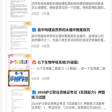
发
怎样有效改善新妈便秘哺乳期的妈妈遇到便秘的问题该
怎么调理呢。便秘是常见的一个问题，特别是哺乳期的
展
妈妈更容易出现便秘的情况，影响着新妈的健康。那么
南京雷迎装饰工程有限公司综合得分
4
阅读
0
收藏
如果哺乳期的妈妈遇到便秘该如何改善呢。下面就为大
指
家介绍改
付费
数
高中地理自然界的水循环教案探究
得
高中地理自然界的水循环教案探究水循环，是地球上的
自然循环之一，也是人类生命活动和社会经济发展的重
分
要基础。水循环的过程中涉及多个因素，包括水的蒸
6
阅读
0
收藏
发、降水、流动、蓄积等，这些过程对于形成河流和湖
泊，维持土
企
付费
业
七下生物呼吸系统(升级版)
- - - 七下生物第二章复习（人教版） - 初一下生物第二章
发
- -
4
阅读
0
收藏
展
1.2
企业画像
指
付费
2024护士职业资格证考试《实践能力》押题
数
练习试题
类别
2024护士职业资格证考试《实践能力》押题练习试题考
得
空
行业
试须知：1、考试时间：120分钟，本卷满分为380分。
2、请首先按要求在试卷的指定位置填写您的姓名、准考