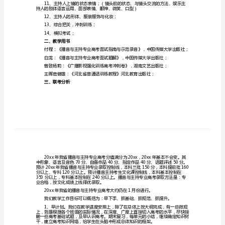
1、吐字发声训练；（练声、喊嗓
【实
用】
化、变调、啊、不、一的音变）
教
学
调，从字词纠正）
计
5、联考与加试的内容和形式分析；
划
模
事7篇、散文14篇、小说3篇练习指导）
板
8、如何选择自备稿件；
合
集
7
持小栏目、创编栏目稿件）
篇
教