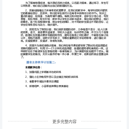
12、主持人的形体、服装服饰与化妆；
学
13、综合把关，冲刺训练；
计
14、模拟考试；
划
二、教学用书
篇
1
一、
教
三、联考分析
学
内
容
1、
吐
更多完整内容