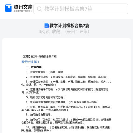
教
教学计划模板合集7篇
学
教学计划模板合集7篇
计
3
阅读
收藏
（
来自
：
豆柴
）
划
模
板
合
集
【实用】教学计划模板合集7篇
7
教学计划篇
1
篇
一、教学内容