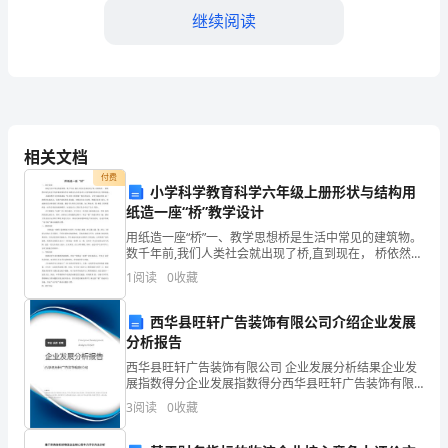
字
继续阅读
发
声
训
练；
相关文档
（练
付费
业合格，按文化成绩上线择优录取。
小学科学教育科学六年级上册形状与结构用
声、
纸造一座“桥”教学设计
用纸造一座“桥”一、教学思想桥是生活中常见的建筑物。
喊
数千年前,我们人类社会就出现了桥,直到现在， 桥依然在
现代社会中发挥着重要的作用O桥是人们在技术与工程领
嗓
1
阅读
0
收藏
域中的伟大发 明和创造。本课的教学主要体现课
2、
西华县旺轩广告装饰有限公司介绍企业发展
分析报告
普
西华县旺轩广告装饰有限公司 企业发展分析结果企业发
通
展指数得分企业发展指数得分西华县旺轩广告装饰有限
公司综合得分说明：企业发展指数根据企业规模、企业
3
阅读
0
收藏
话
创新、企业风险、企业活力四个维度对企业发展情况进
行评