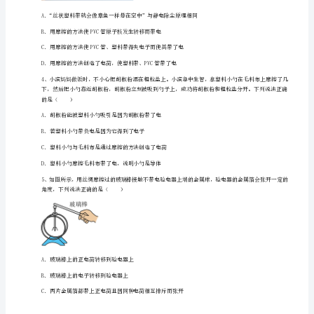
到
宇
宙
章
A．物件一定带负电
节
B．小液滴一定带同种电荷
训
C．小液滴可能不带电
练
D．涂料小液滴喷向物件是因为分子热运动
试
题
（含