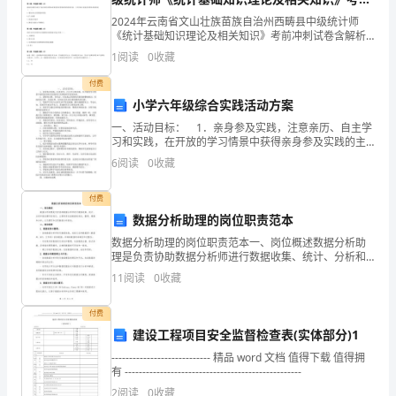
下
冲刺试卷含解析
2024年云南省文山壮族苗族自治州西畴县中级统计师
册
《统计基础知识理论及相关知识》考前冲刺试卷含解析
第1题：单选题(本题1分)下列指数中，属于个体指数的是
从
1
阅读
0
收藏
（ ）。A.海尔电冰箱的价格指数B.衣着类价格
付费
粒
的是（）
小学六年级综合实践活动方案
子
一、活动目标： 1．亲身参及实践，注意亲历、自主学
A．胡椒粉能被塑料小勺吸引是因为胡椒粉带了电
习和实践，在开放的学习情景中获得亲身参及实践的主
到
动体验和丰富的阅历。 2．获得对自然、对社会、对自
6
阅读
0
收藏
我之间的内在联系的整体相识，形成亲近自然、关爱自
B．若塑料小勺带负电是因为它得到了电子
宇
付费
宙
C．塑料小勺与毛料布是通过摩擦的方法创造了电荷
数据分析助理的岗位职责范本
章
数据分析助理的岗位职责范本一、岗位概述数据分析助
D．塑料小勺摩擦毛料布带了电，说明小勺是导体
理是负责协助数据分析师进行数据收集、统计、分析和
报告撰写的岗位。主要职责包括数据的清洗、整理、建
节
11
阅读
0
收藏
模和分析，以及撰写和呈现数据分析报告。二、岗位职
责1.
训
角度，下列说法正确的是（）
付费
建设工程项目安全监督检查表(实体部分)1
练
---------------------------- 精品 word 文档 值得下载 值得拥
考
有 --------------------------------------------------
2
阅读
0
收藏