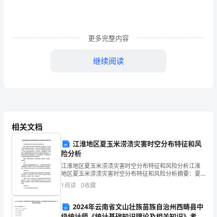
详
解）
更多完整内容
河
继续阅读
南
淮
阳
县
相关文档
物
江淮地区夏玉米涝渍灾害时空分布特征和风
理
险分析
八
江淮地区夏玉米涝渍灾害时空分布特征和风险分析江淮
地区夏玉米涝渍灾害时空分布特征和风险分析摘要：夏
年
玉米涝渍灾害在江淮地区具有较为严重的影响，对农业
1
阅读
0
收藏
B．用摩擦的方法使PVC管原子核发生转移而带电
生产和经济发展造成较大的威胁。本文基于江淮地区夏
玉米涝渍
级
2024年云南省文山壮族苗族自治州西畴县中
级统计师《统计基础知识理论及相关知识》考前