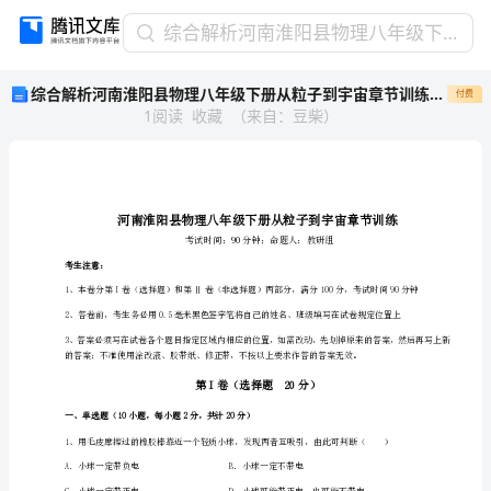
综
综合解析河南淮阳县物理八年级下册从粒子到宇宙章节训练试题（含详解）
合
综合解析河南淮阳县物理八年级下册从粒子到宇宙章节训练试题（含详解）
付费
解
1
阅读
收藏
（
来自
：
豆柴
）
析
河
南
淮
阳
县
物
考生注意：