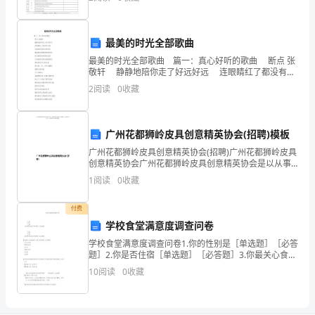
试
时
最美的时光全部歌曲
间：
A．玻璃棒上的正电荷转移到验电器上
最美的时光全部歌曲 篇一：真心好听的歌曲 断点 张
敬轩 静静地陪你走了好远好远 连眼睛红了都没有发
90
现 听着你说你现在的改变 看着我依然最爱你的笑脸
2
阅读
0
收藏
B．玻璃棒上的电子转移到验电器上
这条旧路依然没
分
钟；
广州花都狮岭皮具创意精英协会(招聘)模板
命
广州花都狮岭皮具创意精英协会(招聘)广州花都狮岭皮具
创意精英协会广州花都狮岭皮具创意精英协会是以从事
题
皮具设计、生产、经营、管理、咨询、流通的企业及相
1
阅读
0
收藏
关单位遵循自愿、平等、互利和共图发展的原则组成，
人：
具有
付费
教
学校食堂满意度调查问卷
学校食堂满意度调查问卷1.你的性别是［单选题］［必答
研
题］2.你是否住宿［单选题］［必答题］3.你最关心食堂
的哪一方面［多选题］［必答题］□卫生环境□营养价值
组
10
阅读
0
收藏
□口味□服务态度□介格□份量4.食堂给你的整
考