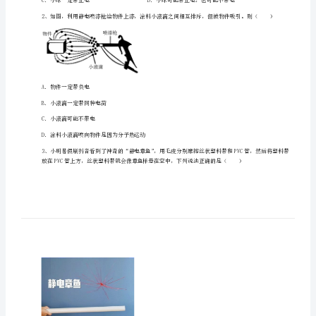
理
八
年
级
下
一、单选题（10小题，每小题2分，共计20分）
册
从
粒
子