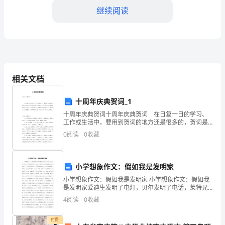
本
继续阅读
次
市
场
调
相关文档
查
十周年庆典贺词_1
三、调查方法
主
十周年庆典贺词十周年庆典贺词 在日复一日的学习、
工作或生活中，要用到贺词的地方还是很多的，贺词是
1.问卷调查
要
在各种喜庆场合中对人对事表示祝贺的言辞或应用文。
0
阅读
0
收藏
怎样才能写出有新意的贺词呢？以下是小编为大家整理
针
对
小学想象作文：假如我是发明家
小学想象作文：假如我是发明家 小学想象作文：假如我
大
是发明家爱迪生发明了电灯，贝尔发明了电话，莱特兄
弟发明了飞机……世间万物都有发明者，我也想成为一名
4
阅读
0
收藏
学
伟大的发明家。假如我是发明家，我肯定会有满肚子的
方式进行。
生
付费