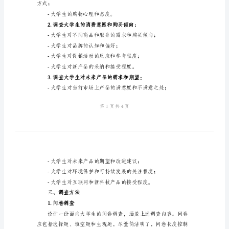
计
大
业制定针对性的市场
学
二、调查内容
生
市
场
-大学生的消费频率和额度；
调
-大学生的购买决策过程；
查
-大学生的购买渠道喜好；
方
案
设
方式；
计