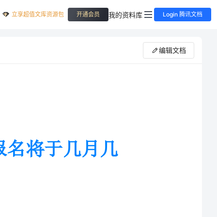
立享超值文库资源包
我的资料库
开通会员
Login 腾讯文档
编辑文档