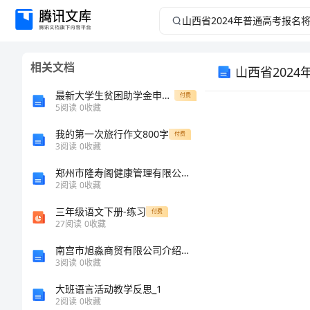
山
西
相关文档
山西省202
省
最新大学生贫困助学金申请书
付费
2024
5
阅读
0
收藏
年
我的第一次旅行作文800字
付费
3
阅读
0
收藏
普
郑州市隆寿阁健康管理有限公司介绍企业发展分析报告
2
阅读
0
收藏
通
三年级语文下册-练习
付费
27
阅读
0
收藏
高
南宫市旭淼商贸有限公司介绍企业发展分析报告
考
3
阅读
0
收藏
大班语言活动教学反思_1
报
2
阅读
0
收藏