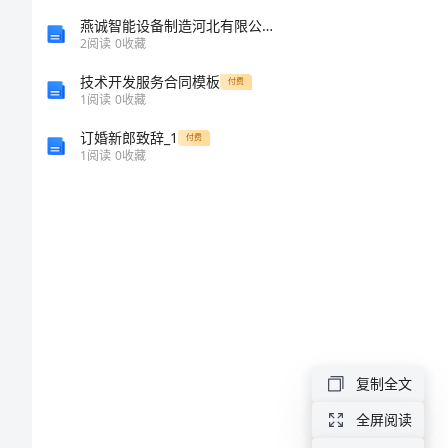
名
燕诚智能设备制造河北有限公司介绍企业发展分析报告
2
阅读
0
收藏
将
技术开发服务合同模板
付费
1
阅读
0
收藏
于
订婚新郎致辞_1
付费
1
阅读
0
收藏
几
月
几
日
进
复制全文
行
全屏阅读
山