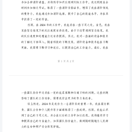
人
总
结
2024
能力。
消
防
工
作
年
作用。
度
考
核