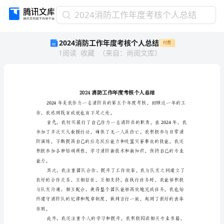
2024
2024消防工作年度考核个人总结
消
2024消防工作年度考核个人总结
付费
防
1
阅读
收藏
（
来自
：
尚阅文库
）
工
作
年
度
考
核
个
作，我感到既有成就也有不足之处。