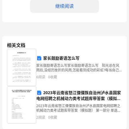
消
继续阅读
防
员
的
第
相关文档
五
家长鼓励寄语怎么写
个
家长鼓励寄语怎么写家长鼓励寄语怎么写 阳光总在风
年
雨后,没经历挫折的风雨,怎能看到成功的彩虹?每当自己
心情沮丧时,家长们总会站出来,细心的鼓励着自己孩子，
6
阅读
0
收藏
度
下面是小编整理的家长鼓励寄语，欢迎来参考！
考
众的生命和财产安全保驾护航。
2023年云南省怒江傈僳族自治州泸水县国家
电网招聘之机械动力类考试题库带答案（模拟
核，
题）
2023年云南省怒江傈僳族自治州泸水县国家电网招聘之
回
机械动力类考试题库带答案（模拟题） 第一部分 单选题
(50题) 1、角度尺寸在标注时，文字一律( )书写A.水平B.
2
阅读
0
收藏
顾
垂直C.倾斜【答案】：