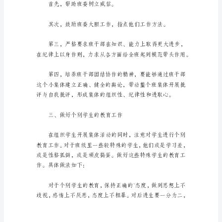
学
期
工
作
计
划
七
年
进取、勤奋的班风。
级
年
二、选拔、培养班干部
级
主
任