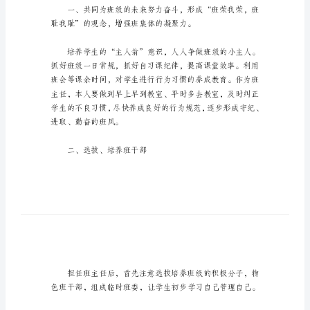
作
计
划
_6
七
年
级
年
级
主
任