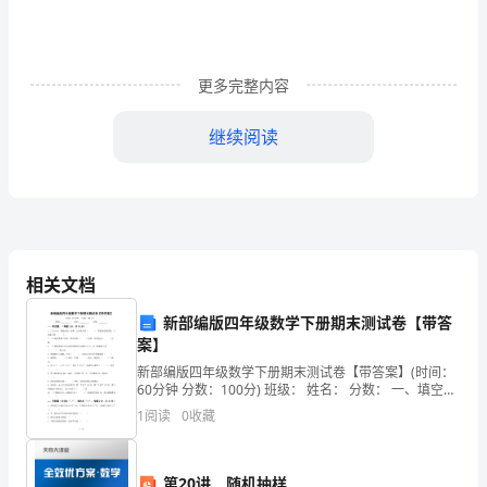
学
期
工
更多完整内容
作
继续阅读
计
划
范
文
相关文档
集
新部编版四年级数学下册期末测试卷【带答
首先，帮助班委树立威信。
案】
合
新部编版四年级数学下册期末测试卷【带答案】(时间：
9
60分钟 分数：100分) 班级： 姓名： 分数： 一、填空
题。（每题2分，共2
1
阅读
0
收藏
篇
时
第20讲 随机抽样