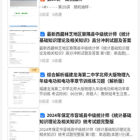
光
- <#> - - - - 第20讲 随机抽样 -
2
阅读
0
收藏
飞
逝，
最新西藏林芝地区察隅县中级统计师《统计
时
基础知识理论及相关知识》高分冲刺试题及答案
间
最新西藏林芝地区察隅县中级统计师《统计基础知识理
论及相关知识》高分冲刺试题及答案 第1题：单选题(本
题1分)固定资产的清查结果报经批准后，其净损失应计
在
1
阅读
0
收藏
入（）账户A.其他应收款B.其他业务支出C.营业外
慢
付费
综合解析福建龙海第二中学北师大版物理九
慢
年级电功和电功率章节训练练习题（解析版）
三、做好个别学生
福建龙海第二中学北师大版物理九年级电功和电功率章
推
节训练 考试时间：90分钟；命题人：教研组考生注意：
1、本卷分第I卷（选择题）和第Ⅱ卷（非选择题）两部
0
阅读
0
收藏
演，
分，满分100分，考试时间90分钟2、答卷前，考生
相
2024年保定市容城县中级统计师《统计基础
知识理论及相关知识》统考试题完整版
信
2024年保定市容城县中级统计师《统计基础知识理论及
相关知识》统考试题完整版 第1题：单选题(本题1分)某
大
小区新增住户2％，每家住户用电量比上年提高了5％，