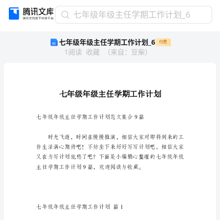
七
七年级年级主任学期工作计划_6
年
七年级年级主任学期工作计划_6
付费
级
1
阅读
收藏
（
来自
：
豆柴
）
年
级
主
任
学
期
工