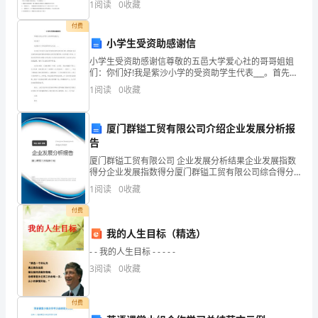
1
阅读
0
收藏
作。具体做法如下：
则该小区用电量总额增长（）。A.7％B.7．
家
付费
对
小学生受资助感谢信
小学生受资助感谢信尊敬的五邑大学爱心社的哥哥姐姐
即
们：你们好!我是紫沙小学的受资助学生代表___。首先我
代表我们全体受资助的同学向你们表示衷心的感谢!也深
将
1
阅读
0
收藏
深地感谢善款的捐助者林峰叔叔和陈银携阿姨。这次的
到
厦门群镒工贸有限公司介绍企业发展分析报
来
告
厦门群镒工贸有限公司 企业发展分析结果企业发展指数
的
得分企业发展指数得分厦门群镒工贸有限公司综合得分
说明：企业发展指数根据企业规模、企业创新、企业风
工
1
阅读
0
收藏
险、企业活力四个维度对企业发展情况进行评价。该企
业的
作
付费
我的人生目标（精选）
生
- - 我的人生目标 - - - - -
活
3
阅读
0
收藏
满
付费
心