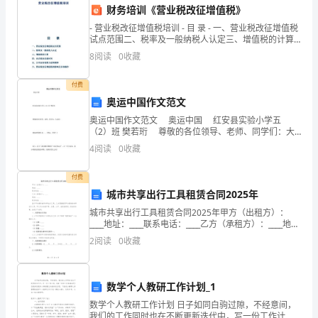
___：快乐写作
财务培训《营业税改征增值税》
经
- 营业税改征增值税培训 - 目 录 - 一、营业税改征增值税
试点范围二、税率及一般纳税人认定三、增值税的计算
典
四、试点税改实施时间五、公司业务
8
阅读
0
收藏
的
1.
付费
文
奥运中国作文范文
2.
化，
奥运中国作文范文 奥运中国 红安县实验小学五
（2）班 樊若珩 尊敬的各位领导、老师、同学们：大
3.
当
家好！ 我演讲的题目是——《奥运，中国！》 近
4
阅读
0
收藏
了，近了！我们
4.
我
付费
5.
们
城市共享出行工具租赁合同2025年
城市共享出行工具租赁合同2025年甲方（出租方）：
在
6.
____地址：____联系电话：____乙方（承租方）：____地
址：____联系电话：____鉴于甲方拥有城市共享出行工
这
7.
2
阅读
0
收藏
具，乙方愿意租赁甲方提供的共
些
8.
数学个人教研工作计划_1
文
模板,内容仅供参考
数学个人教研工作计划 日子如同白驹过隙，不经意间，
我们的工作同时也在不断更新迭代中，写一份工作计