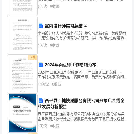
化
划，为接下来的工作做准备吧！但是相信很多人都是毫
6
阅读
0
收藏
的
无头绪的状态吧，下面是小编帮大家整理的数学个人教
研
时
室内设计师实习总结_4
候，
室内设计师实习总结室内设计师实习总结4篇 总结是把
一定阶段内的有关情况分析研究，做出有指导性的经验
你
方法以及结论的书面材料，它可以促使我们思考，因此
1
阅读
0
收藏
十分有必须要写一份总结哦。总结怎么写才不会流于形
会
付费
觉
2024年面点师工作总结范本
得
2024年面点师工作总结范本____年面点师工作总结一、
工作背景及职责我是一名面点师，负责制作各种面食和
点心。在____年的工作中，我的主要职责包括：1. 准备食
很
14
阅读
0
收藏
材和材料：负责准备面粉、水、酵母等食材
博
西平县西捷快递服务有限公司形象店介绍企
大
业发展分析报告
精
西平县西捷快递服务有限公司形象店 企业发展分析结果
企业发展指数得分企业发展指数得分西平县西捷快递服
务有限公司形象店综合得分说明：企业发展指数根据企
深。
1
阅读
0
收藏
业规模、企业创新、企业风险、企业活力四个维度对企
业发