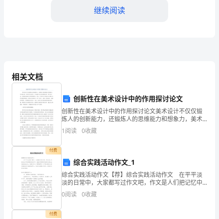
长
继续阅读
编
者
之情油然而生。
相关文档
按：
我
创新性在美术设计中的作用探讨论文
们
创新性在美术设计中的作用探讨论文美术设计不仅仅锻
炼人的创新能力，还锻炼人的思维能力和想象力，美术
设计是一种审美艺术学科，不仅能作为人们放松解压的
中
1
阅读
0
收藏
一种生活方式，还能成为体现人们智慧的舞台。所以，
去圆那心中之梦。
美术设计
华
付费
有
综合实践活动作文_1
综合实践活动作文【荐】综合实践活动作文 在平平淡
着
淡的日常中，大家都写过作文吧，作文是人们把记忆中
所存储的有关知识、经验和思想用书面形式表达出来的
0
阅读
0
收藏
非
记叙方式。还是对作文一筹莫展吗？以下是小编为大家
收集
___|张北疆
常
付费