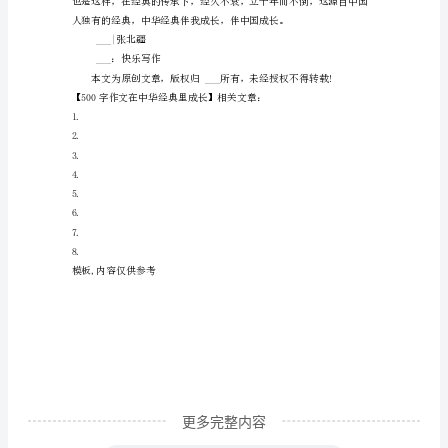
成
长
500
之篇。温情笼罩我心。
字
作
文
在
中
华
经
典
里
更多完整内容
成