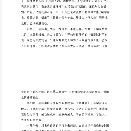
成
想吧!
长
500
字
作
文
在
中
华
经
典
里