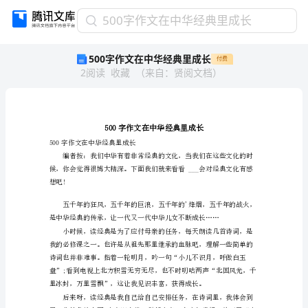
500
500字作文在中华经典里成长
字
500字作文在中华经典里成长
付费
作
2
阅读
收藏
（
来自
：
贤阅文档
）
文
在
中
华
经
典
500字作文在中华经典里成长
里