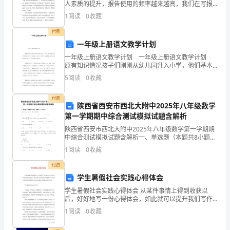
案」
人素质的提升，报告使用的频率越来越高，我们在写报
（15分）
告的时候要注意逻辑的合理性。掌握报告的写作技巧和
1
阅读
0
收藏
姓
方法对于个人和组织来说都是至关重要的。下面
（一）。
付费
名
一年级上册语文教学计划
班
一年级上册语文教学计划 一年级上册语文教学计划
原有知识情况孩子们刚刚从幼儿园升入小学，他们基本
认识简单的几个汉字和单韵母，对进入小学学习充满好
级
5
阅读
0
收藏
奇，但各方面都未进入轨道，学习习
___________
付费
陕西省西安市西北大附中2025年八年级数学
座
第一学期期中综合测试模拟试题含解析
位
陕西省西安市西北大附中2025年八年级数学第一学期期
中综合测试模拟试题含解析一、单选题（本题共8小题，
号
每题5分，共40分）1、若a＋b＝7，ab＝12，则a－b的
1
阅读
0
收藏
值为（ ）A．1 B．±1 C．
………………………
付费
学生暑假社会实践心得体会
装…………
学生暑假社会实践心得体会 从某件事情上得到收获以
订…………
后，好好地写一份心得体会，如此就可以提升我们写作
能力了。那么好的心得体会是什么样的呢？以下是帮大
1
阅读
0
收藏
家整理的学生暑假社会实践心得体会，希望能够帮助到
线…………
大