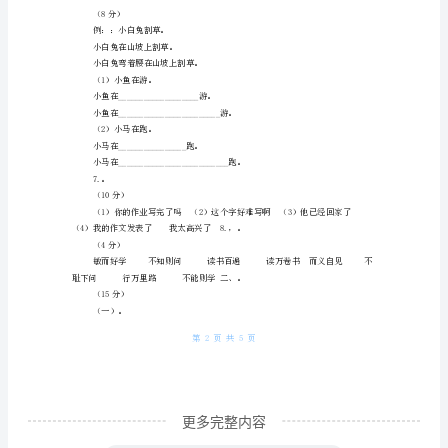
测
吧。
测
试
3.。
（9分）
卷
尖直机唱4.。
「含
（10分）
参
（）（8分）
考
④蚊香
答
案」
「新
更多完整内容
部