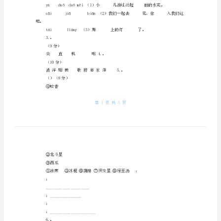
语
姓名班级___________
文
第
六
总分得分一、。
（65分）
单
元
（6分）
质
流niúliú坡pōbō2.
量
，。
（10分）
检