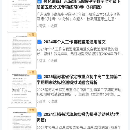
单
强化训练广东深圳市高级中学数学七年级下
小白兔弯着腰在山坡上割草。
册第五章分式专项练习B卷（详解版）
元
广东深圳市高级中学数学七年级下册第五章分式专项练
（1）小鱼在游。
习 考试时间：90分钟；命题人：校教研室考生注意：
质
1、本卷分第I卷（选择题）和第Ⅱ卷（非选择题）两部
小鱼在___________________游。
2
阅读
0
收藏
分，满分100分，考试时间90分钟2、答卷前，考生务
量
小鱼在________________________游。
付费
检
2024年个人工作自我鉴定通用范文
（2）小马在跑。
2024年个人工作自我鉴定通用范文自我鉴定尊敬的领
测
小马在________________跑。
导：您好！我是XXX，热忱地提交给您我在2024年的个
人工作自我鉴定。在过去一年里，我充分发挥了我的职
测
小
3
阅读
0
收藏
业能力和专业知识，通过不断努力和学习，取得了一定
7.。
试
付费
2025届河北省保定市重点初中高二生物第二
（10分）
卷
学期期末达标检测模拟试题含解析
2025届河北省保定市重点初中高二生物第二学期期末达
「含
标检测模拟试题含解析一、单选题（本题共10小题，每
（
题3分，共30分）1、下列各项过程中，遵循“碱基互补配
参
0
阅读
0
收藏
对原则”的有（）①DNA复制②RNA复制③转
（4分）
考
付费
2024年捐书活动总结报告捐书活动总结(优
秀篇)
答
2024年捐书活动总结报告捐书活动总结(优秀篇) 随着个