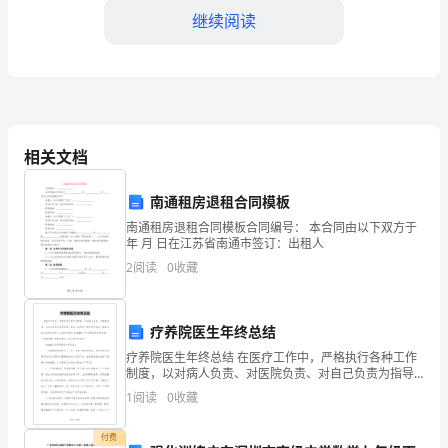
继续阅读
编
版」
②北斗星
小
③西瓜
学
相关文档
一
：
年
南通租房退租合同模板
_____________________
南通租房退租合同模板合同编号： 本合同由以下双方于
级
年 月 日在江苏省南通市签订：出租人
：_______________
2
阅读
0
收藏
下
：
语
：______________________
疗养院医生年终总结
文
6.。
疗养院医生年终总结 在医疗工作中，严格执行各种工作
制度，以对病人负责、对医院负责、对自己负责为指导
第
（8分）
思想，医生，钻研学习医学科学技术，挽救生命以治病
1
阅读
0
收藏
为业的人。你是否在找正打算撰写“疗养院医生年终总结”
例：：小白兔割草。
六
小白兔在山坡上割草。
付费