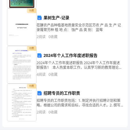
年
付费
级
果树生产-记录
莅膁农产品种植基地质量安全示范区芀农 产 品 生 产 记
上
录羅膂芀种 植 地 点： 蚀产 品 类 别： 蓝莓
册
2
阅读
0
收藏
nn
期
付费
2024年个人工作年度述职报告
中
2024年个人工作年度述职报告 2024年个人工作年度述
综
职报告1 本人热爱本职工作，认真学习新的教育理论，
广泛涉猎各种知识，形成比较完.的知识结构，严格要求
4
阅读
0
收藏
合
学生，尊重学生，发扬教学民主，使学生学有所
测
付费
招聘专员的工作职责
评
招聘专员的工作职责包括：1. 制定并执行招聘计划和策
略，根据公司的需求和目标，寻找合适的人才。2. 撰写
专
招聘广告和招聘材料，在各种招聘平台上发布，并与相
2
阅读
0
收藏
关渠道、学校、机构等建立合作关系，进行招聘推广。
项
练