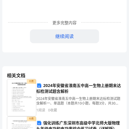
练
习
更多完整内容
试
继续阅读
卷
6、-2019的相反数是（）
（含
答
7、下列说法错误的是()
相关文档
案
付费
2024年安徽省淮南五中高一生物上册期末达
标检测试题含解析
详
2024年安徽省淮南五中高一生物上册期末达标检测试题
含解析一、单选题（本题共10小题，每题3分，共30
解
分）1、洋葱根尖分生区细胞在分裂过程中不会出现的是
1
阅读
0
收藏
A．在细胞分裂间期，核糖体合成蛋白质功能增强B．
版）
付费
强化训练广东深圳市高级中学北师大版物理
九年级电功和电功率综合练习试卷（详解版）