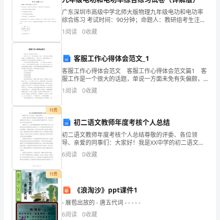
江
，这道题的正确结果是（）．
广东深圳市高级中学北师大版物理九年级电功和电功率
综合练习 考试时间：90分钟；命题人：教研组考生注
苏
意：1、本卷分第I卷（选择题）和第Ⅱ卷（非选择题）两
1
阅读
0
收藏
部分，满分100分，考试时间90分钟2、答卷前，考
南
通
客服工作心得体会范文_1
客服工作心得体会范文 客服工作心得体会范文篇1 客
市
服工作是一个很大的话题，单说一方面未免有失偏颇，
但要各个方面都展开来说，又未免太泛，很难说到重
1
阅读
0
收藏
田
点。只能选择其中印象比较深刻的方面来探讨一下。
家
付费
10、下列单项式中，的同类项是（）
初二语文教师年度考核个人总结
炳
初二语文教师年度考核个人总结尊敬的评委、各位领
导、亲爱的同事们：大家好！我是XX中学的初二语文教
中
师XX。今天，我非常荣幸能够站在这个舞台上，向大家
6
阅读
0
收藏
汇报我的年度教学工作，并对自己的工作进行总结和反
学
思。回
付费
数
《浪淘沙》ppt课件1
二、填空题（10小题，每小题3分，共计30分）
学
- 展苞出放的 - 唐五代词 - - - - -
七
6
阅读
0
收藏
1、多项式的项是___________．