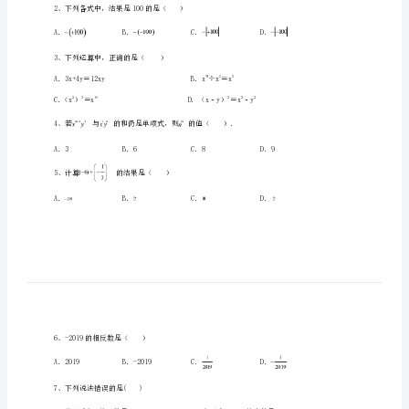
家
炳
中
学
数
一、单选题（10小题，每小题2分，共计20分）
学
七
年
级
2、下列各式中，结果是100的是（）