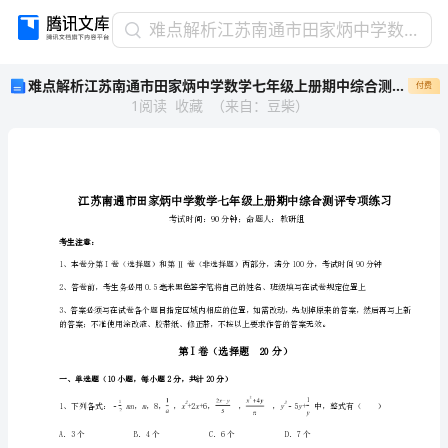
难
难点解析江苏南通市田家炳中学数学七年级上册期中综合测评专项练习试卷（含答案详解版）
点
难点解析江苏南通市田家炳中学数学七年级上册期中综合测评专项练习试卷（含答案详解版）
付费
解
1
阅读
收藏
（
来自
：
豆柴
）
析
江
苏
南
通
市
田
考生注意：