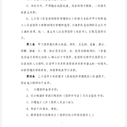
园
房
屋
装
饰
装
修
第二条
管
理
毛）、内墙
协
议
1
甲