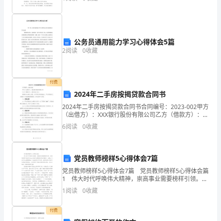
的小溪很长，溪水清澈见底，水里生长着很
司
（以
下
公务员通用能力学习心得体会5篇
2
阅读
0
收藏
4、保证户内通水、通电；
简
称
付费
乙
2024年二手房按揭贷款合同书
2
2024年二手房按揭贷款合同书合同编号：2023-002甲方
方）
（出借方）：XXX银行股份有限公司乙方（借款方）：
XXX先生/女士根据双方当事人自愿，在平等互利的基础
为
6
阅读
0
收藏
上，甲方同意向乙方提供二手房按揭贷款服
加
党员教师榜样5心得体会7篇
强
党员教师榜样5心得体会7篇 党员教师榜样5心得体会篇
恒
1 伟大时代呼唤伟大精神，崇高事业需要榜样引领。在
推进改革开放和社会主义现代化建设的历史进程中，全
1
阅读
0
收藏
国上下、各行各业都涌现出一大批优秀共产党员、
茂
付费
世