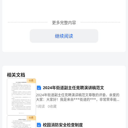
方：
（以
下
更多完整内容
简
恒兴物业
继续阅读
称
——
恒茂世纪花园
甲
方）
管；
乙
3、严禁在自家房屋内拆墙打洞；
相关文档
方：
付费
4、严禁在外立面上切槽、打洞；
2024年街道副主任竞聘演讲稿范文
南
2024年街道副主任竞聘演讲稿范文尊敬的评委、亲爱的
昌
大家：大家好！我是来自***街道的***，非常荣幸能够
在今天向大家分享我的竞聘演讲。首先，我想对大家表
1
阅读
0
收藏
由业主承担；
示衷心的感谢，感谢你们给我这次宝贵的机会。通过
恒
付费
兴
校园消防安全检查制度