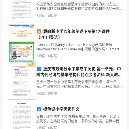
物
校园消防安全检查制度是为了确保校园内的火灾安全，
对校园消防设施和安全措施进行定期检查和评估的一套
业
规章制度。校园消防安全检查制度的主要内容包括：1.
2
阅读
0
收藏
定期巡查：制定巡查计划，对校园消防设施进行定期巡
管
查，
为。
冀教版小学六年级英语下册第17-课件
理
（PPT·精·选）
第三条
有
- Lesson 17Danny's Summer Holiday丹尼的暑假 -
New words:clever /`klevə/ adj. 聪明的近义词： smart
限
7
阅读
0
收藏
公
付费
重庆市万州分水中学高中历史 第一单元、中
司
国古代经济的基本结构和特点会考资料 新人教版
必修2
新
重庆市万州分水中学高中历史会考资料必修二 第一单
元、中国古代经济的基本结构和特点4. 水利工程及灌溉
工具：①都江堰：战国时期，秦国， 使成都平原变成天
建
1
阅读
0
收藏
府之国。 ②灌溉工具的变化：魏晋时期的翻车—人力（
第四条
县
捉鱼记小学优秀作文
保证施工提供如下条件：
公
捉鱼记小学优秀作文 在暑假生活中，我和爸爸一起到了
奶奶家，在奶奶家的门前有一条欢快的小溪，暑假中我
公
1、
办理装修备案手续；
最难忘的事就是和几位朋友在小溪中捉鱼了。 奶奶门前
1
阅读
0
收藏