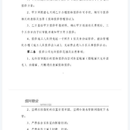
装
修
管
理
协
第一条
议
装修手续。
恒
房屋装饰装修动工前手续:
茂
世
纪
装修方案；
花