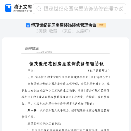
恒
恒茂世纪花园房屋装饰装修管理协议
茂
恒茂世纪花园房屋装饰装修管理协议
付费
世
3
阅读
收藏
（
来自
：
文库吧
）
纪
花
园
房
恒兴物业
——
恒茂世纪花园
屋
装
饰