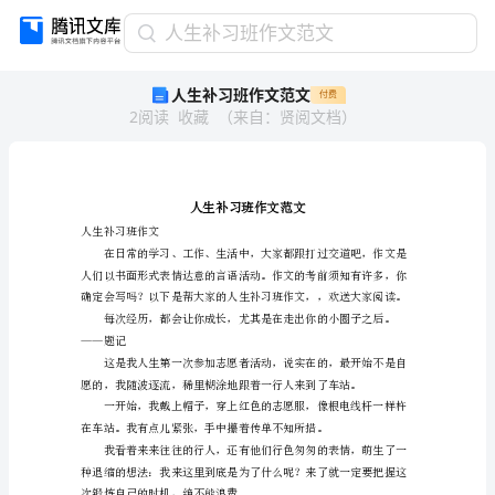
人
人生补习班作文范文
生
人生补习班作文范文
付费
补
2
阅读
收藏
（
来自
：
贤阅文档
）
习
班
作
文
范
文
人生补习班作文
人