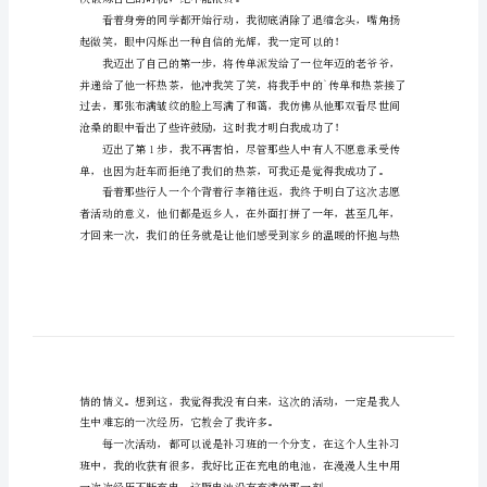
生
补
习
班
——题记
作
文
范
文
人
生
补
次锻炼自己的时机，绝不能浪费。
习
班