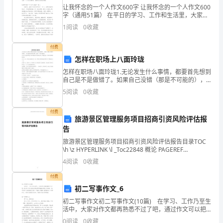
是
让我怀念的一个人作文600字 让我怀念的一个人作文600
人
字（通用51篇） 在平日的学习、工作和生活里，大家总
免不了要接触或使用作文吧，借助作文人们可以实现文
1
阅读
0
收藏
化交流的目的。怎么写作文才能
们
付费
以
怎样在职场上八面玲珑
书
怎样在职场八面玲珑1.无论发生什么事情，都要首先想到
自己是不是做错了。如果自己没错（那是不可能的），
面
那么就站在对方的角度，体验一下对方的感觉。2.让自己
5
阅读
0
收藏
去适应环境，因为环境永远不会来适应你。即使这
形
付费
旅游景区管理服务项目招商引资风险评估报
式
告
表
旅游景区管理服务项目招商引资风险评估报告目录TOC
\h \z HYPERLINK \l _Toc22848 概论 PAGEREF
情
_Toc22848 \h 4 HYPERLINK \l _Toc
4
阅读
0
收藏
达
付费
初二写事作文_6
意
初二写事作文初二写事作文(10篇) 在学习、工作乃至生
的
活中，大家对作文都再熟悉不过了吧，通过作文可以把
我们那些零零散散的思想，聚集在一块。写起作文来就
0
阅读
0
收藏