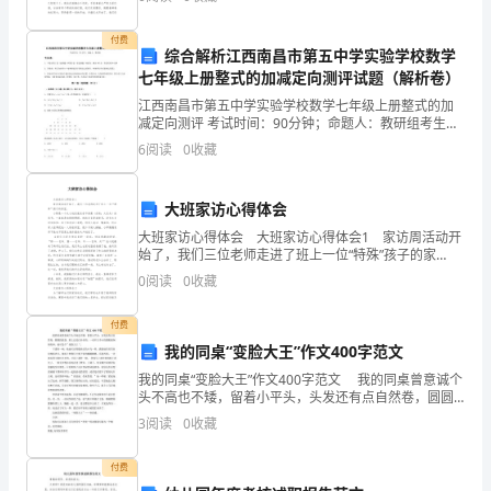
言
毫无头绪？下面是小编精心整理的初二写事作文，欢
语
付费
综合解析江西南昌市第五中学实验学校数学
七年级上册整式的加减定向测评试题（解析卷）
活
江西南昌市第五中学实验学校数学七年级上册整式的加
动。
减定向测评 考试时间：90分钟；命题人：教研组考生注
意：1、本卷分第I卷（选择题）和第Ⅱ卷（非选择题）两
6
阅读
0
收藏
作
部分，满分100分，考试时间90分钟2、答卷前，
文
大班家访心得体会
的
大班家访心得体会 大班家访心得体会1 家访周活动开
始了，我们三位老师走进了班上一位“特殊”孩子的家
考
里。 小阳是一个从小说话就发音不清楚（俗称：大舌
0
阅读
0
收藏
头）的孩子，一直都是由妈妈照顾。他的爸爸是驾
前
付费
须
我的同桌“变脸大王”作文400字范文
我的同桌“变脸大王”作文400字范文 我的同桌曾意诚个
知
头不高也不矮，留着小平头，头发还有点自然卷，圆圆
的脸蛋，脸上总是红扑扑的，一双不大不小的圆眼睛炯
3
阅读
0
收藏
有
炯有神，他可是个”变脸大王“。 下课铃一响
许
付费