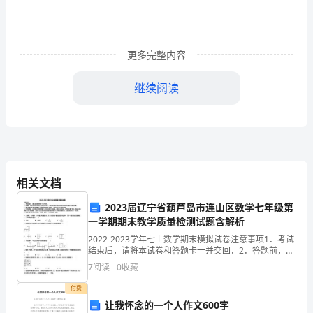
中，
大
更多完整内容
家
继续阅读
都
跟
打
过
相关文档
交
2023届辽宁省葫芦岛市连山区数学七年级第
道
一学期期末教学质量检测试题含解析
吧，
2022-2023学年七上数学期末模拟试卷注意事项1．考试
结束后，请将本试卷和答题卡一并交回．2．答题前，请
作
务必将自己的姓名、准考证号用0．5毫米黑色墨水的签
7
阅读
0
收藏
字笔填写在试卷及答题卡的规定位置．3．请认
文
付费
让我怀念的一个人作文600字