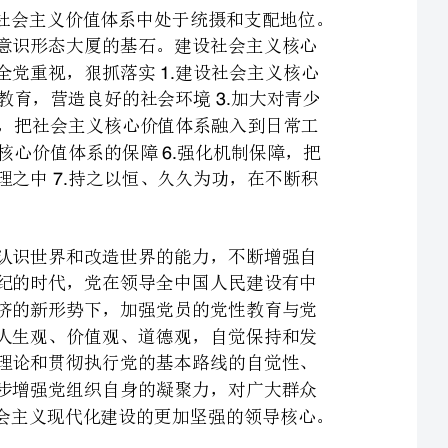
年的教育，是建设社会主义核心价值体系的基础注重实践养成，把社会主义核心价值体系融入到日常工
作生活之中深入研究社会主义核心价值体系，是建设社会主义核心价值体系的保障强化机制保障，把
社会主义核心价值体系体现到制度设计、政策法规制定和社会管理之中持之以恒、久久为功，在不断积
加强党员的党性教育与党性修养，其根本目的就是提高党员认识世界和改造世界的能力，不断增强自
己为实现党的奋斗目标和现实任务所需要的素质和本领。在跨世纪的时代，党在领导全中国人民建设有中
国特色社会主义的关键时期，在开创和探索建立社会主义市场经济的新形势下，加强党员的党性教育与党
性修养，核心问题是要使党员牢固确立共产主义的理想、信念和人生观、价值观、道德观，自觉保持和发
扬党的优良传统与作风，根本目标是不断提高党员坚持党的基本理论和贯彻执行党的基本路线的自觉性、
坚定性和创造性，努力提高党的执政水平和领导水平，从而进一步增强党组织自身的凝聚力，对广大群众
的吸引力和号召力，在改革和建设中的战斗力，把党建设成为社会主义现代化建设的更加坚强的领导核心。