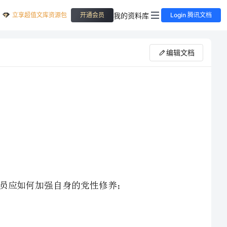
立享超值文库资源包
我的资料库
开通会员
Login 腾讯文档
编辑文档
社会主义核心价值体系是社会主义制度的内在精神之魂，在社会主义价值体系中处于统摄和支配地位。
是社会意识的本质体现，它体现社会意识的性质和方向，是社会意识形态大厦的基石。建设社会主义核心
价值体系具有重要意义。建设社会主义核心价值体系，关键在于全党重视，狠抓落实建设社会主义核心
价值体系，关键在于抓领导干部的思想道德建设必须加大宣传教育，营造良好的社会环境加大对青少