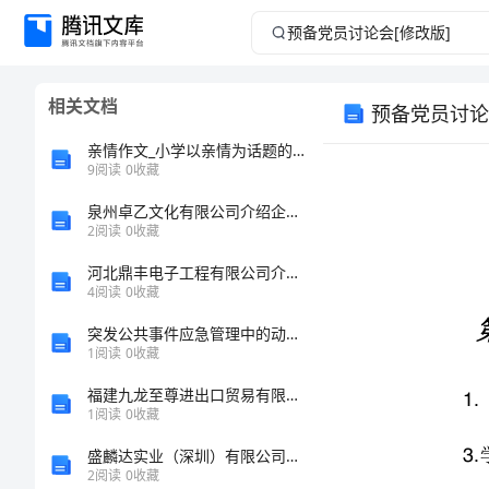
预
备
相关文档
预备党员讨论
党
亲情作文_小学以亲情为话题的作文
员
9
阅读
0
收藏
泉州卓乙文化有限公司介绍企业发展分析报告
讨
2
阅读
0
收藏
论
河北鼎丰电子工程有限公司介绍企业发展分析报告
4
阅读
0
收藏
会
突发公共事件应急管理中的动态博弈网络技术研究的任务书
1
阅读
0
收藏
3.
[修
福建九龙至尊进出口贸易有限公司介绍企业发展分析报告
改
1
阅读
0
收藏
盛麟达实业（深圳）有限公司介绍企业发展分析报告
版]
2
阅读
0
收藏