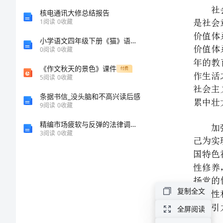
第
核电通讯大修总结报告
1
阅读
0
收藏
一
累中壮大主流意识形态
小学语文四年级下册《猫》语文教案(部编版)
篇：
0
阅读
0
收藏
预
《作文秋天的景色》课件
付费
5
阅读
0
收藏
备
条据书信_没头脑和不高兴读后感
党
9
阅读
0
收藏
员
精编市场疲软与反弹的法律调整探索
讨
3
阅读
0
收藏
、要加强政治
1
论
、要加强理论
2
会
3
1.
复制全文
4
学
全屏阅读
5