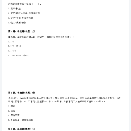
A.一致性
级
B.重要性
C.可比性
统
D.及时性
计
第2题：单选题(本题1分)
师
《统
A.1042
计
B.1050
基
C.1058
D.1068
础
第3题：单选题(本题1分)
知
静态的会计等式不包括（）。