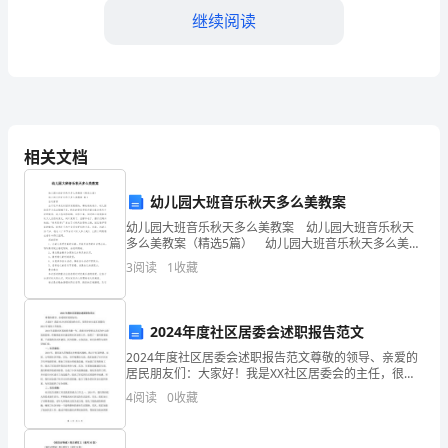
试
继续阅读
卷
含
第5题：单选题(本题1分)
解
相关文档
析
A.提高
幼儿园大班音乐秋天多么美教案
B.降低
幼儿园大班音乐秋天多么美教案 幼儿园大班音乐秋天
最
多么美教案（精选5篇） 幼儿园大班音乐秋天多么美教
C.保持不变
案 篇1 活动背景 由于近年来农村经济发展很快，耕地
新
3
阅读
1
收藏
越来越少，幼儿园的孩子与农田接触不多
D.可能提高，也可能降低
海
2024年度社区居委会述职报告范文
南
第6题：单选题(本题1分)
2024年度社区居委会述职报告范文尊敬的领导、亲爱的
藏
居民朋友们：大家好！我是XX社区居委会的主任，很荣
幸向大家汇报我们2024年度的工作情况。2024年是我社
资产的金额为（）元。
4
阅读
0
收藏
区发展的关键一年，我们充分坚持以人民为中心
族
A.23400