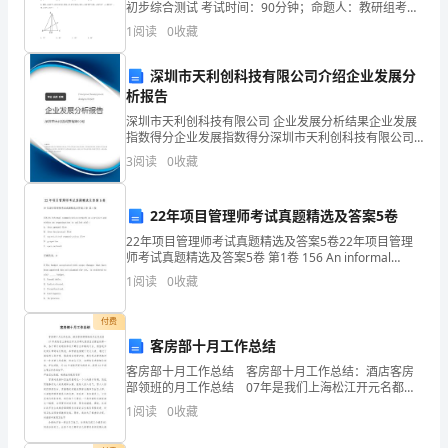
识
初步综合测试 考试时间：90分钟；命题人：教研组考生
C.资产负债率
注意：1、本卷分第I卷（选择题）和第Ⅱ卷（非选择题）
1
阅读
0
收藏
理
两部分，满分100分，考试时间90分钟2、答卷前
D.现金流动负债比率
论
深圳市天利创科技有限公司介绍企业发展分
析报告
及
深圳市天利创科技有限公司 企业发展分析结果企业发展
指数得分企业发展指数得分深圳市天利创科技有限公司
相
综合得分说明：企业发展指数根据企业规模、企业创
3
阅读
0
收藏
新、企业风险、企业活力四个维度对企业发展情况进行
关
评价。
知
22年项目管理师考试真题精选及答案5卷
22年项目管理师考试真题精选及答案5卷22年项目管理
识》
师考试真题精选及答案5卷 第1卷 156 An informal
communication network on a project a
预
1
阅读
0
收藏
测
付费
客房部十月工作总结
试
客房部十月工作总结 客房部十月工作总结：酒店客房
卷
部领班的月工作总结 07年是我们上海松江开元名都大
酒店正式营业的第一年，各个部门的领导和员工都付出
1
阅读
0
收藏
辛勤的汗水，酒店逐步走向正常的运行轨道，年营收
含