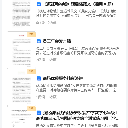
自
B.22400
《疯狂动物城》观后感范文（通用30篇）
治
C.24400
《疯狂动物城》观后感范文（通用30篇） 《疯狂动物
城》观后感范文（通用30篇） 当看完一部影视作品
州
D.21000
后，想必你有不少可以分享的东西，此时需要认真地做
6
阅读
0
收藏
好记录，写写了。到底应如何写观后感呢？下面是精心
中
的
付费
第7题：单选题(本题1分)
级
员工年会发言稿
能够反映变量分布的统计图是（）。
统
员工年会发言稿 在当下社会，发言稿的使用频率越来越
高，通过对发言稿语言的推究可以提高语言的表现力，
A.饼图
增强语言的感染力。你知道发言稿怎样才能写的好吗？
计
2
阅读
0
收藏
以下是精心整理的员工年会发言稿，希望对大家有所帮
B.散点图
师
C.环形图
付费
商场优质服务精彩演讲
《统
D.直方图
商场优质服务精彩演讲 “爱护信誉要像爱护自己的眼睛一
计
样重要，对待顾客要像对待自己的亲人一样温暖”，这是
我们大楼员工每天早晨都要大声宣读的誓言，是我们时
第8题：单选题(本题1分)
1
阅读
0
收藏
基
刻铭记在心中的口号和信念，但是，具体该如何做
反映企业短期偿债能力指标不包括（）。
础
付费
强化训练陕西延安市实验中学数学七年级上
A.流动比率
册第四单元几何图形初步综合测试练习题（含答
知
B.速动比率
案解析）
陕西延安市实验中学数学七年级上册第四单元几何图形