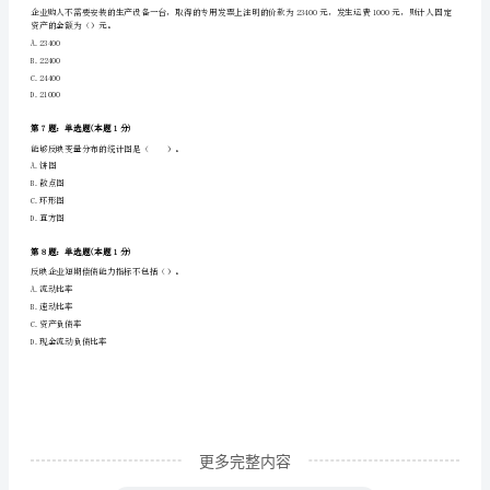
识
A.资产=权益
理
B.资产=债权人权益+投资者权益
C.资产=负债+所有者权益
论
D.收人-费用=利润
及
第4题：单选题(本题1分)
相
A.I=S
关
B.I=S+(T-G)
知
C.I=S+T
D.I=S+(T-G)+(M-X)
识》
预
测
更多完整内容