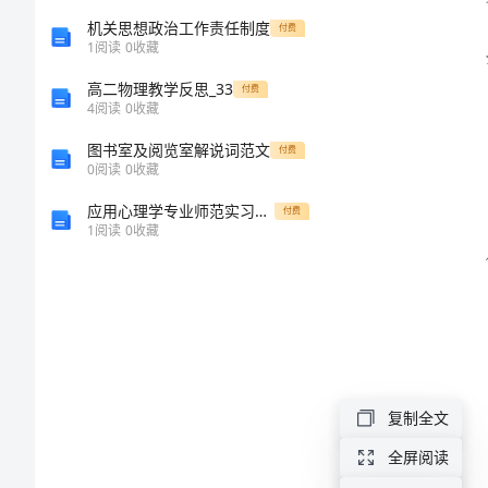
基
机关思想政治工作责任制度
付费
1
阅读
0
收藏
层
高二物理教学反思_33
付费
工
用；
4
阅读
0
收藏
会
图书室及阅览室解说词范文
付费
0
阅读
0
收藏
组
应用心理学专业师范实习计划 铁岭师范高等专科学校
付费
织
1
阅读
0
收藏
制
度
范
文
一、
复制全文
引
全屏阅读