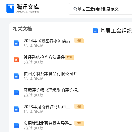
基
层
相关文档
基层工会组织
工
2024年《繁星春水》读后感[通用]
付费
会
5
阅读
0
收藏
神经系统检查方法课件
组
付费
6
阅读
0
收藏
织
杭州芳羽茶集食品有限公司介绍企业发展分析报告
3
阅读
0
收藏
制
环境评价师《环境影响评价相关法律法规》考试试题第408期（含答案）
2
阅读
0
收藏
度
2023年河南省驻马店市土地登记代理人之地籍调查考试题库【黄金题型】
付费
范
1
阅读
0
收藏
实用版湖北著名景点导游词大全
付费
文
7
阅读
0
收藏