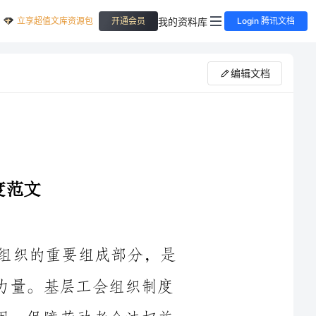
立享超值文库资源包
我的资料库
开通会员
Login 腾讯文档
编辑文档
工会作为我国社会主义工人阶级先锋队组织的重要组成部分，是
维护劳动者权益、促进社会和谐发展的重要力量。基层工会组织制度
作为工会活动的基本保障，对于发挥工会作用、保障劳动者合法权益
具有重要意义。为了更好地规范和推进基层工会组织的建设，制定科