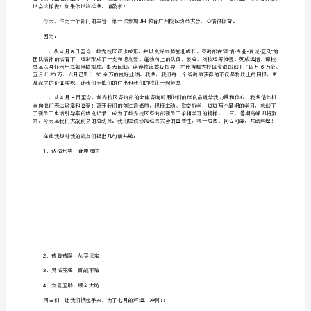
大家好！
改
xx
版]
因为：
第
一
到迁徙的队伍，不再惶恐于远征的途中迷失方向。
篇：
教
师
动
员
JH
大
也会这样做！如果你也这样想，请鼓掌！
会
发
JH