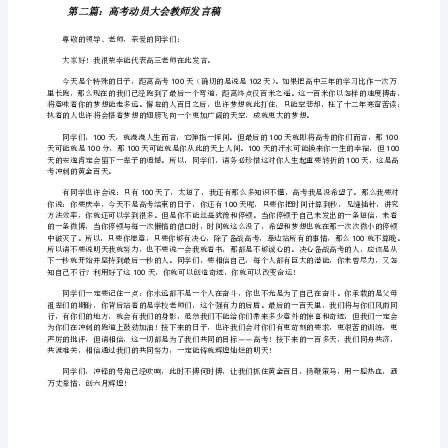
言
因为：
稿
尊
敬
2030
的
48
xxxx，
各
位
在此我想对我的战友们提出几句话共勉：
同
．认清形势，合理定位
1
仁，
各
位
我