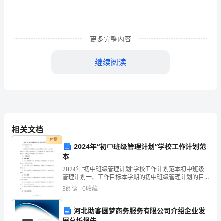
的
亲
更多完整内容
密
继续阅读
的
．戒急戒躁，从容淡定
2
战
．灵活变通，百战不殆
3
友：
大
．友爱互助，顾全大局
4
相关文档
家
同志们，让我们携起手来，为了七月的辉煌，冲啊！！
付费
2024年“初中班级管理计划”学校工作计划范
好！
本
第二篇：高考动员大会教师发言稿
今
2024年“初中班级管理计划”学校工作计划范本初中班级
管理计划一、工作目标本学期的初中班级管理计划的目
尊敬的领导、老师，亲爱的同学们：
天，
标是建设和维护一支和谐、积极向上、互帮互助的班集
3
阅读
0
收藏
体，培养学生的自律、团结协作和创新能力，不断提升
班
作
大家好！我很荣幸能代表高三老师在此发言。
河北助客圆梦商务服务有限公司介绍企业发
展分析报告