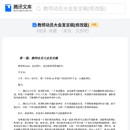
教
教师动员大会发言稿[修改版]
师
教师动员大会发言稿[修改版]
付费
动
3
阅读
收藏
（
来自
：
文库吧
）
员
大
会
发
言
第一篇：教师动员大会发言稿
稿
尊敬的，各位同仁，各位我的亲密的战友：
xxxx
[修